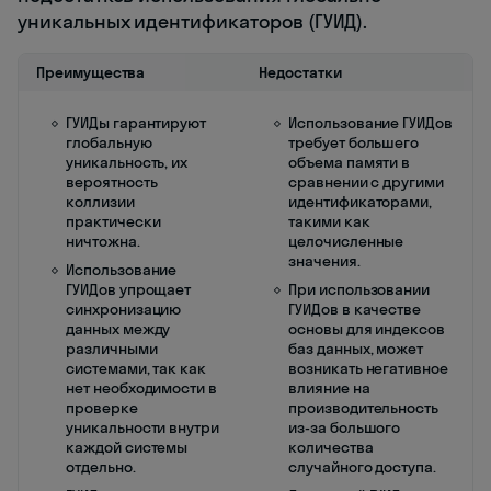
уникальных идентификаторов (ГУИД).
Преимущества
Недостатки
ГУИДы гарантируют
Использование ГУИДов
глобальную
требует большего
уникальность, их
объема памяти в
вероятность
сравнении с другими
коллизии
идентификаторами,
практически
такими как
ничтожна.
целочисленные
значения.
Использование
ГУИДов упрощает
При использовании
синхронизацию
ГУИДов в качестве
данных между
основы для индексов
различными
баз данных, может
системами, так как
возникать негативное
нет необходимости в
влияние на
проверке
производительность
уникальности внутри
из-за большого
каждой системы
количества
отдельно.
случайного доступа.