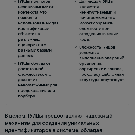
ГУИДы являются
Для людей ГУИДы
независимыми от
являются
контекста, что
неинтуитивными и
позволяет
нечитаемыми, что
использовать их для
может создавать
идентификации
сложности при
объектов в
отладке или чтении
различных
кода.
сценариях и с
Сложность ГУИДов
разными базами
усложняет
данных.
выполнение операций
ГУИДы обладают
сравнения,
достаточной
сортировки и поиска,
сложностью, что
поскольку шаблонная
делает их
структура отсутствует.
невозможными для
предсказания или
подбора.
В целом, ГУИДы предоставляют надежный
механизм для создания уникальных
идентификаторов в системе, обладая