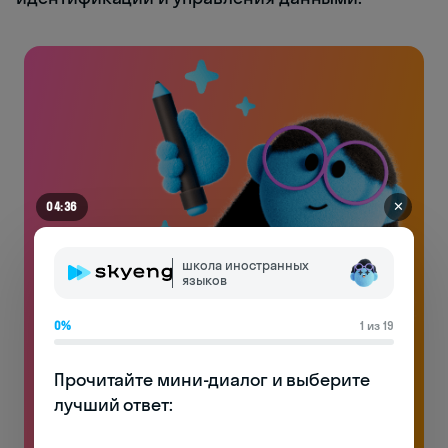
✕
04:30
школа иностранных
языков
0%
1 из 19
Английский на чемоданах
Прочитайте мини-диалог и выберите 
Без воды и духоты: только реально полезная
лучший ответ:

лексика и много практики