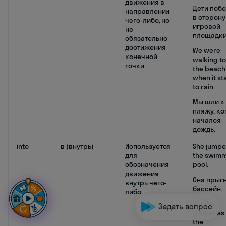
движения в
Дети поб
направлении
в сторону
чего-либо, но
игровой
не
площадки
обязательно
достижения
We were
конечной
walking t
точки.
the beach
when it st
to rain.
Мы шли к
пляжу, ко
начался
дождь.
into
в (внутрь)
Используется
She jumpe
для
the swim
обозначения
pool.
движения
Она прыгн
внутрь чего-
бассейн.
либо.
Put the
Задать вопрос
groceries 
the