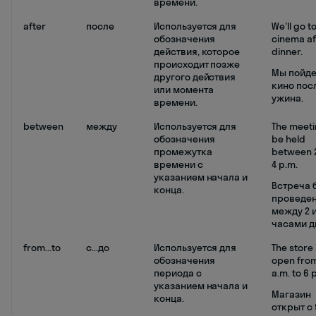
времени.
after
после
Используется для
We'll go t
обозначения
cinema af
действия, которое
dinner.
происходит позже
Мы пойде
другого действия
кино пос
или момента
ужина.
времени.
between
между
Используется для
The meetin
обозначения
be held
промежутка
between 
времени с
4 p.m.
указанием начала и
Встреча 
конца.
проведе
между 2 и
часами д
from...to
с...до
Используется для
The store 
обозначения
open fro
периода с
a.m. to 6 
указанием начала и
Магазин
конца.
открыт с 