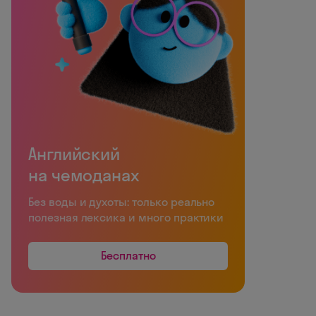
Английский
на чемоданах
Без воды и духоты: только реально
полезная лексика и много практики
Бесплатно