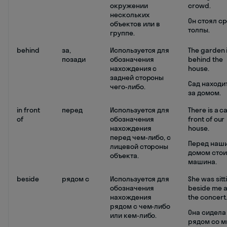
окружении
crowd.
нескольких
Он стоял с
объектов или в
толпы.
группе.
behind
за,
Используется для
The garden 
позади
обозначения
behind the
нахождения с
house.
задней стороны
Сад находи
чего-либо.
за домом.
in front
перед
Используется для
There is a ca
of
обозначения
front of our
нахождения
house.
перед чем-либо, с
Перед наш
лицевой стороны
домом стои
объекта.
машина.
beside
рядом с
Используется для
She was sitt
обозначения
beside me a
нахождения
the concert
рядом с чем-либо
Она сидела
или кем-либо.
рядом со м