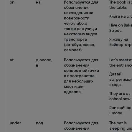
on
на
Используется для
The book is 
обозначения
the table.
нахождения на
Книга на ст
поверхности
чего-либо, а
I live on Bak
также для улиц и
Street.
некоторых видов
транспорта
Я живу на
(автобус, поезд,
Бейкер-стр
самолет).
at
у, около,
Используется для
Let's meet a
в
обозначения
the entranc
конкретной точки
Давай
в пространстве,
встретимся
для небольших
входа.
мест и для
адресов.
They are at
school now.
Они сейчас
школе.
under
под
Используется для
The cat is
обозначения
sleeping un