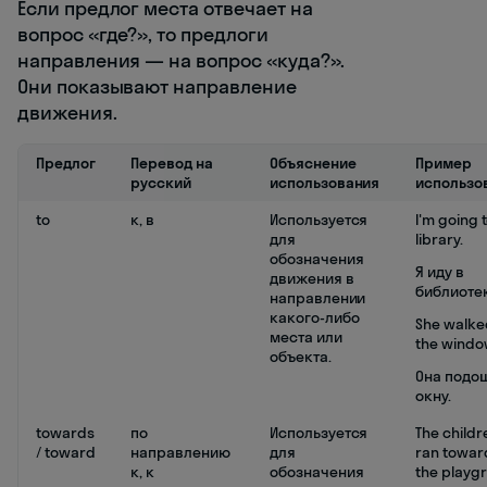
Если предлог места отвечает на
вопрос «где?», то предлоги
направления — на вопрос «куда?».
Они показывают направление
движения.
Предлог
Перевод на
Объяснение
Пример
русский
использования
использо
to
к, в
Используется
I'm going 
для
library.
обозначения
Я иду в
движения в
библиотек
направлении
какого-либо
She walke
места или
the windo
объекта.
Она подо
окну.
towards
по
Используется
The childr
/ toward
направлению
для
ran towar
к, к
обозначения
the playg