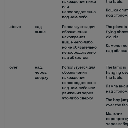
нахождения ниже
the table.
или
Кошка спит
непосредственно
под столом
под чем-либо.
above
над,
Используется для
The plane is
выше
обозначения
flying above
нахождения
clouds.
выше чего-либо,
Самолет ле
но не обязательно
над облака
непосредственно
над объектом.
over
над,
Используется для
The lamp is
через,
обозначения
hanging ov
сверху
нахождения
the table.
непосредственно
Лампа виси
над чем-либо или
над столом
движения через
что-либо сверху.
The boy ju
over the fen
Мальчик
перепрыгн
через забо