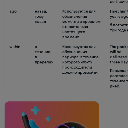
до 6 вече
ago
назад,
Используется для
I met him 
тому
обозначения
years ago
назад
момента в прошлом
Я встрети
относительно
три года 
настоящего
времени.
within
в
Используется для
The pack
течение,
обозначения
will be
в
периода, в течение
delivered
пределах
которого что-то
three day
происходит или
Посылка 
должно произойти.
доставле
течение 
дней.