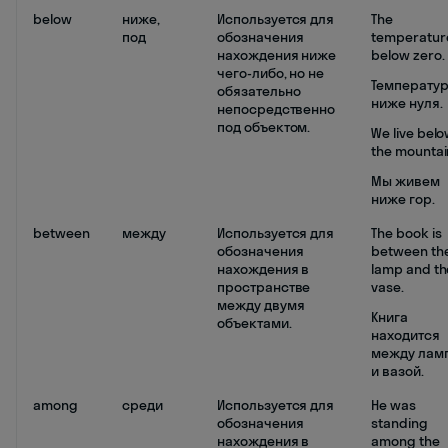
below
ниже,
Используется для
The
под
обозначения
temperature
нахождения ниже
below zero.
чего-либо, но не
Температу
обязательно
ниже нуля.
непосредственно
под объектом.
We live bel
the mountai
Мы живем
ниже гор.
between
между
Используется для
The book is
обозначения
between th
нахождения в
lamp and th
пространстве
vase.
между двумя
Книга
объектами.
находится
между лам
и вазой.
among
среди
Используется для
He was
обозначения
standing
нахождения в
among the