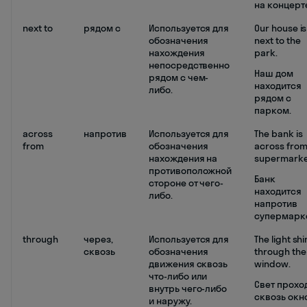
на концерт
next to
рядом с
Используется для
Our house is
обозначения
next to the
нахождения
park.
непосредственно
Наш дом
рядом с чем-
находится
либо.
рядом с
парком.
across
напротив
Используется для
The bank is
from
обозначения
across from
нахождения на
supermarke
противоположной
Банк
стороне от чего-
находится
либо.
напротив
супермарке
through
через,
Используется для
The light sh
сквозь
обозначения
through the
движения сквозь
window.
что-либо или
Свет прохо
внутрь чего-либо
сквозь окно
и наружу.