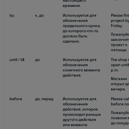
настоящего
времени.
by
к, до
Используется для
Please fin
обозначения
project b
предельного срока,
Friday.
до которого что-то
Пожалуйс
должно быть
закончит
сделано.
проект к
пятнице.
until / till
до
Используется для
The shop 
обозначения
open until
конечного момента
p.m.
действия.
Магазин
открыт до
вечера.
before
до, перед
Используется для
Please ca
обозначения
before no
действия, которое
Пожалуйс
происходит раньше
позвони 
другого действия
до полудн
или момента