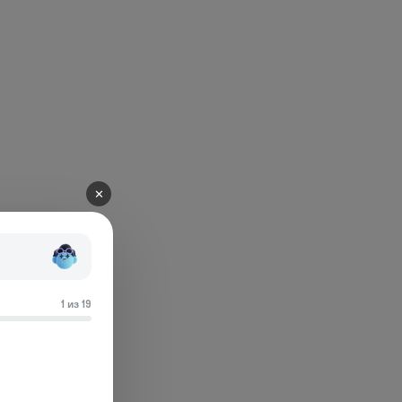
✕
1 из 19