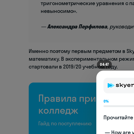
тригонометрические уравнения с п
невыносимо».
—
Александра Перфилова
, руковод
Именно поэтому первым предметом в Sk
математику. В экспериментальном режиме
04:41
стартовали в 2019/20 учебном году.
Правила приема в Sk
0%
колледж
Прочитайте 
Гайд по поступлению
 — How are you doing today? 
