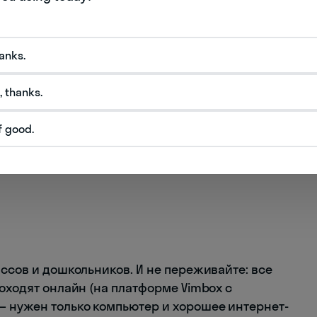
hanks.
, thanks.
f good.
ться математикой
в
ассов и дошкольников. И не переживайте: все
роходят онлайн (на платформе Vimbox с
 нужен только компьютер и хорошее интернет-