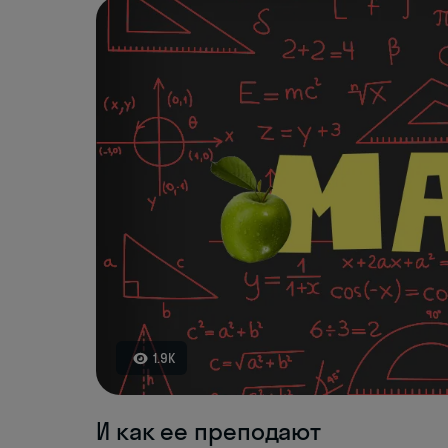
1.9K
И как ее преподают