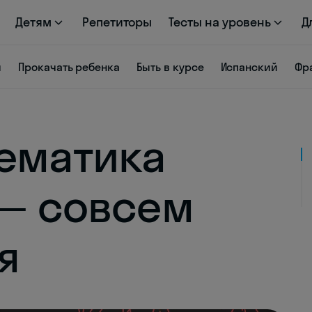
Детям
Репетиторы
Тесты на уровень
Д
я
Прокачать ребенка
Быть в курсе
Испанский
Фр
ематика
 — совсем
я