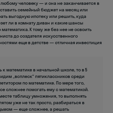
 любому человеку — и она не заканчивается в
оставить семейный бюджет на месяц или
ать выгодную ипотеку или решить, куда
езет ли в комнату диван и какие шансы
 математика. К тому же без нее не освоить
ниста до создателя искусственного
жностями еще в детстве — отличная инвестиция
 к математике в начальной школе, то в 5
видим „всплеск“ пятиклассников среди
етитором по математике. По мере того,
все сложнее помогать ему с математикой.
 вместе таблицу умножения, то выполнять
ятом уже не так просто, разбираться в
дьмом — еще сложнее, а решать