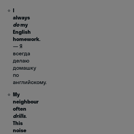
I
always
do
my
English
homework.
— Я
всегда
делаю
домашку
по
английскому.
My
neighbour
often
drills
.
This
noise