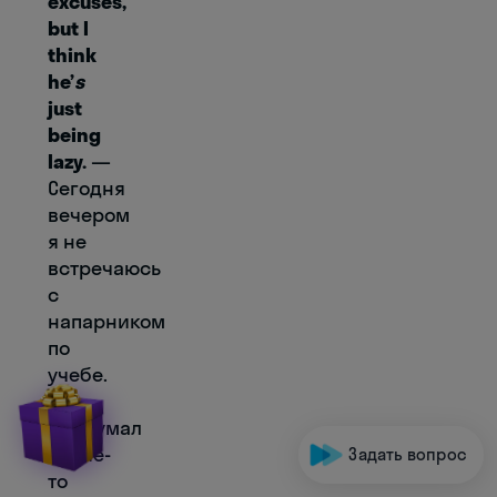
excuses,
but I
think
he’
s
just
being
lazy.
—
Сегодня
вечером
я не
встречаюсь
с
напарником
по
учебе.
Он
придумал
какие-
Задать вопрос
то