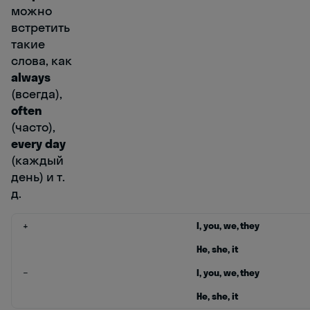
можно
встретить
такие
слова, как
always
(всегда),
often
(часто),
every day
(каждый
день) и т.
д.
+
I, you, we, they
He, she, it
−
I, you, we, they
He, she, it