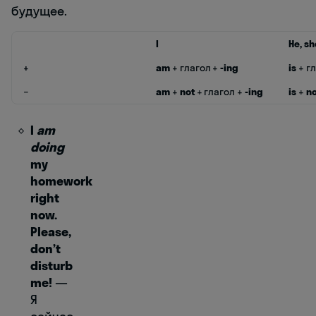
будущее.
I
He, she
+
am
+ глагол +
-ing
is
+ г
−
am
+
not
+ глагол +
-ing
is
+
no
I
am
doing
my
homework
right
now.
Please,
don’t
disturb
me!
—
Я