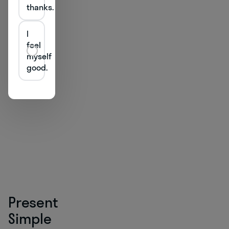
thanks.
I
feel
myself
good.
Present
Simple