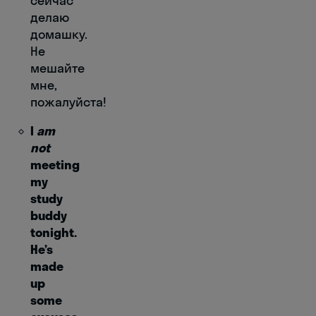
сейчас
делаю
домашку.
Не
мешайте
мне,
пожалуйста!
I
am
not
meeting
my
study
buddy
tonight.
He’s
made
up
some