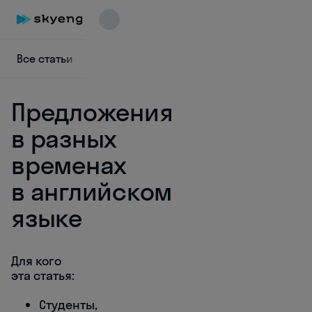
Все статьи
Диалоги на английском
Грамматика
Предложения
в разных
временах
в английском
Skyeng Chat
online
языке
Для кого
эта статья:
Студенты,