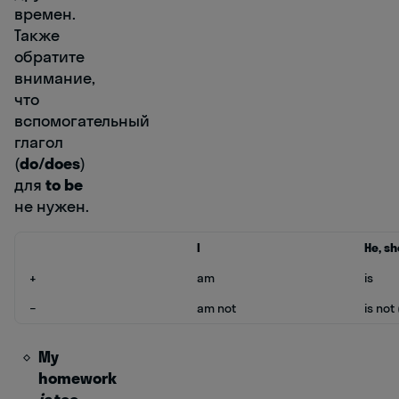
времен.
Также
обратите
внимание,
что
вспомогательный
глагол
(
do/does
)
для
to be
не нужен.
I
He, she
+
am
is
−
am not
is not 
My
homework