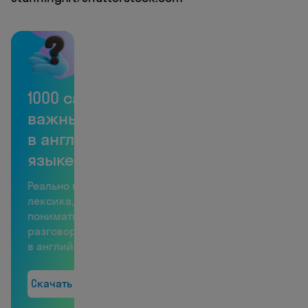
1000 самых
важных слов
в английском
языке
Реально нужная
лексика, чтобы
понимать 60%
разговоров
в английском
Скачать бесплатно