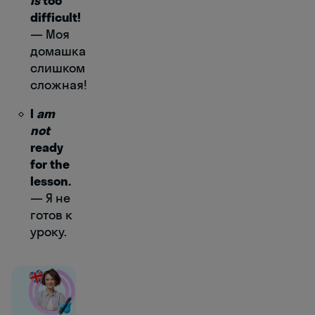
is
too
difficult!
— Моя
домашка
слишком
сложная!
I
am
not
ready
for the
lesson.
— Я не
готов к
уроку.