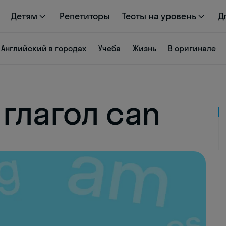
Детям
Репетиторы
Тесты на уровень
Д
Английский в городах
Учеба
Жизнь
В оригинале
глагол can