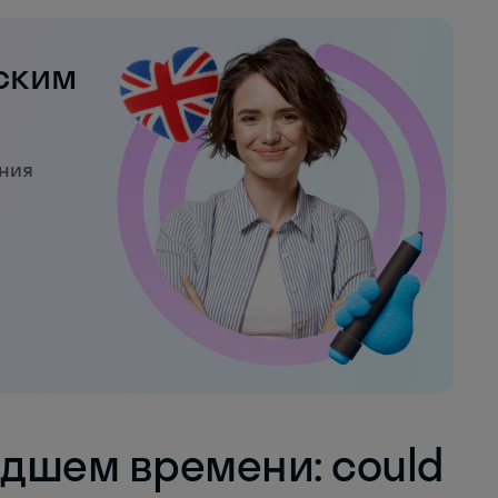
ским
ения
едшем времени: could