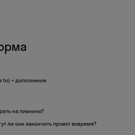
орма
з to) + дополнение
грать на пианино?
могут ли они закончить проект вовремя?