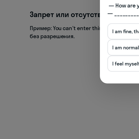
 — How are you doing today? 

Запрет или отсутствие разре
— _________
Пример: You can't enter this room withou
I am fine, t
без разрешения.
I am normal
I feel mysel