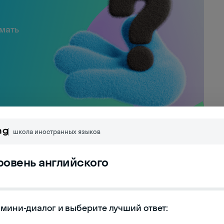
имать
школа иностранных языков
ма: can't
уровень английского
мини-диалог и выберите лучший ответ:

поднять эту коробку.