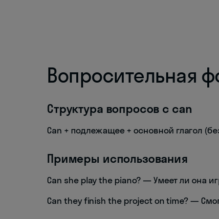
Вопросительная ф
Структура вопросов с can
Can + подлежащее + основной глагол (бе
Примеры использования
Can she play the piano? — Умеет ли она и
Can they finish the project on time? — С