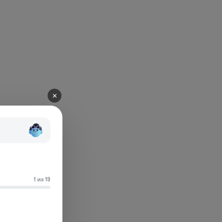
✕
1 из 19