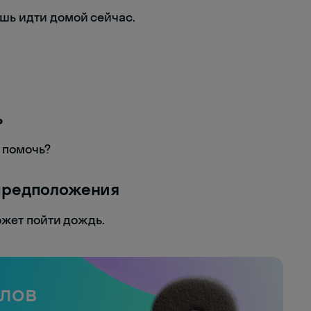
ешь идти домой сейчас.
ь
 помочь?
предположения
может пойти дождь.
слов