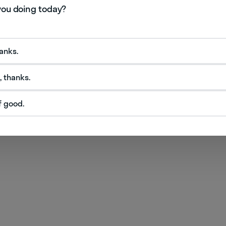
шения
t permission. — Вы не можете войти в эту комнату
hanks.
, thanks.
f good.