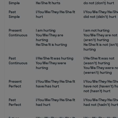
Simple
He/She/It hurts
do not (don't) hurt
Past
I/You/We/They/He/She/It
I/You/We/They/He/She
Simple
hurt
did not (didn't) hurt
Present
I am hurting
I am not hurting
Continuous
You/We/They are
You/We/They are not
hurting
(aren't) hurting
He/She/It is hurting
He/She/It is not (isn't
hurting
Past
I/He/She/It was hurting
I/He/She/It was not
Continuous
You/We/They were
(wasn't) hurting
hurting
You/We/They were n
(weren't) hurting
Present
I/You/We/They/He/She/It
I/You/We/They/He/She
Perfect
have/has hurt
have not (haven't)/h
not (hasn't) hurt
Past
I/You/We/They/He/She/It
I/You/We/They/He/She
Perfect
had hurt
had not (hadn't) hur