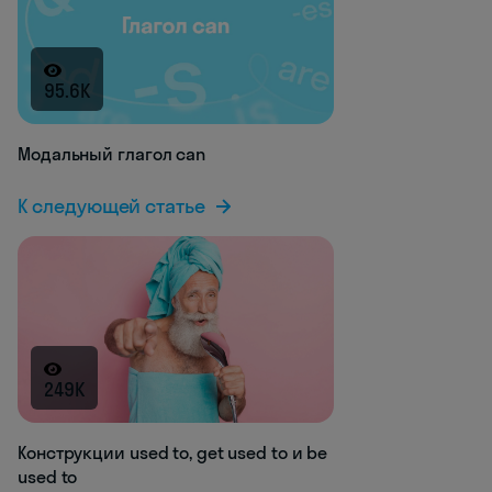
95.6K
Модальный глагол can
К следующей статье
249K
Конструкции used to, get used to и be
used to