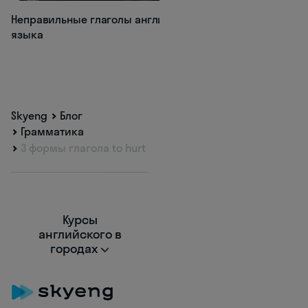
Неправильные глаголы английского
Все времена глаг
языка
языке
Skyeng
Блог
Грамматика
3 формы глагола to hurt
Курсы
английского в
городах