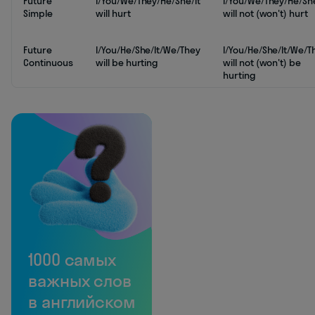
Future
I/You/We/They/He/She/It
I/You/We/They/He/She
Simple
will hurt
will not (won't) hurt
Future
I/You/He/She/It/We/They
I/You/He/She/It/We/T
Continuous
will be hurting
will not (won't) be
hurting
1000 самых
важных слов
в английском