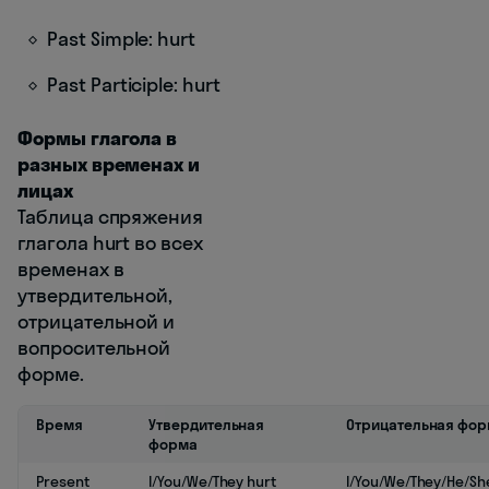
Past Simple: hurt
Past Participle: hurt
Формы глагола в
разных временах и
лицах
Таблица спряжения
глагола hurt во всех
временах в
утвердительной,
отрицательной и
вопросительной
форме.
Время
Утвердительная
Отрицательная фо
форма
Present
I/You/We/They hurt
I/You/We/They/He/She