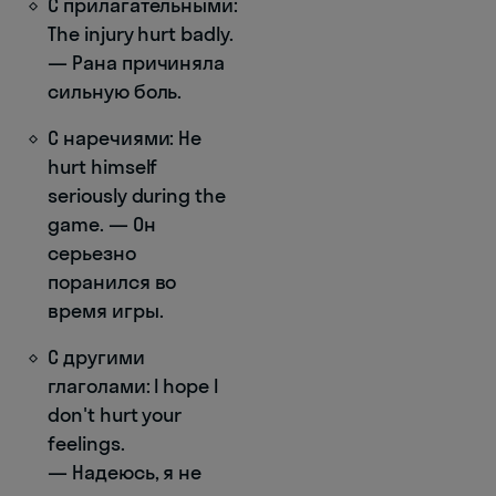
С прилагательными:
The injury hurt badly.
— Рана причиняла
сильную боль.
С наречиями: He
hurt himself
seriously during the
game. — Он
серьезно
поранился во
время игры.
С другими
глаголами: I hope I
don't hurt your
feelings.
— Надеюсь, я не