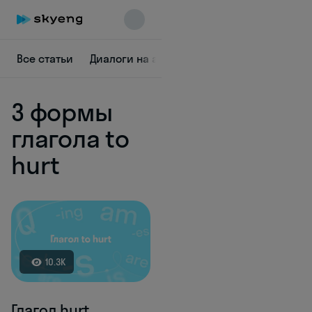
Все статьи
Диалоги на английском
Грамматика
3 формы
глагола to
hurt
Skyeng Chat
online
10.3K
Глагол hurt