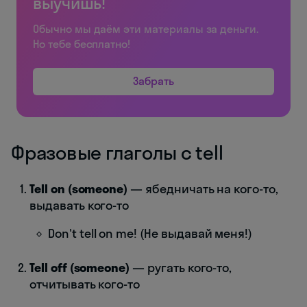
выучишь!
Обычно мы даём эти материалы за деньги.
Но тебе бесплатно!
Забрать
Фразовые глаголы с tell
Tell on (someone)
— ябедничать на кого-то,
выдавать кого-то
Don't tell on me! (Не выдавай меня!)
Tell off (someone)
— ругать кого-то,
отчитывать кого-то