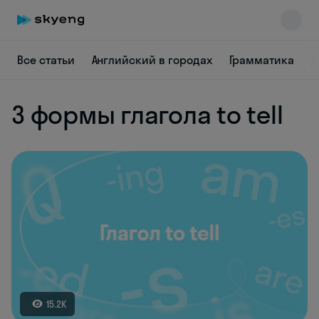
Все статьи
Английский в городах
Грамматика
Д
3 формы глагола to tell
Skyeng Chat
online
15.2K