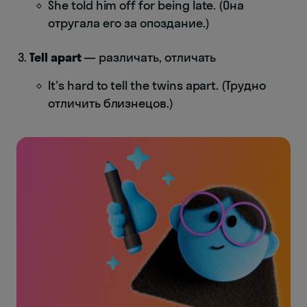
She told him off for being late. (Она
отругала его за опоздание.)
Tell apart
— различать, отличать
It's hard to tell the twins apart. (Трудно
отличить близнецов.)