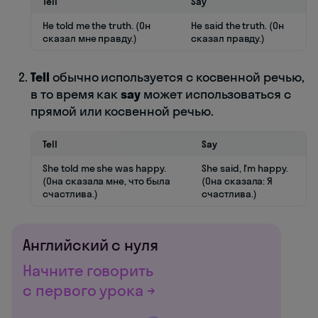
Tell
Say
He told me the truth. (Он
He said the truth. (Он
сказал мне правду.)
сказал правду.)
Tell
обычно используется с косвенной речью,
в то время как
say
может использоваться с
прямой или косвенной речью.
Tell
Say
She told me she was happy.
She said, I'm happy.
(Она сказала мне, что была
(Она сказала: Я
счастлива.)
счастлива.)
Английский с нуля
Начните говорить
с первого урока →