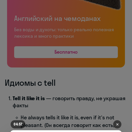
Английский на чемоданах
Без воды и духоты: только реально полезная
лексика и много практики
Бесплатно
Идиомы с tell
Tell it like it is
— говорить правду, не украшая
факты
He always tells it like it is, even if it's not
pleasant. (Он всегда говорит как есть,
✕
04:52