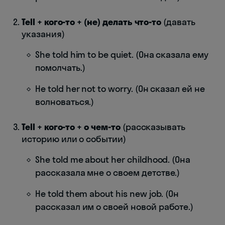
Tell + кого-то + (не) делать что-то
(давать
указания)
She told him to be quiet. (Она сказала ему
помолчать.)
He told her not to worry. (Он сказал ей не
волноваться.)
Tell + кого-то + о чем-то
(рассказывать
историю или о событии)
She told me about her childhood. (Она
рассказала мне о своем детстве.)
He told them about his new job. (Он
рассказал им о своей новой работе.)