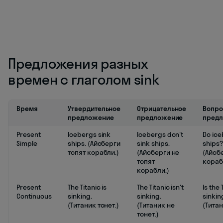
Предложения разных
времен с глаголом sink
Время
Утвердительное
Отрицательное
Вопро
предложение
предложение
пред
Present
Icebergs sink
Icebergs don't
Do ice
Simple
ships. (Айсберги
sink ships.
ships?
топят корабли.)
(Айсберги не
(Айсб
топят
кораб
корабли.)
Present
The Titanic is
The Titanic isn't
Is the 
Continuous
sinking.
sinking.
sinkin
(Титаник тонет.)
(Титаник не
(Титан
тонет.)