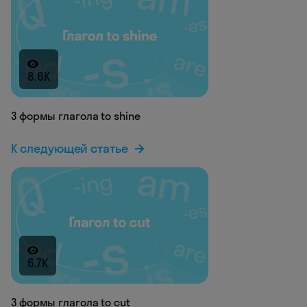
8.6K
3 формы глагола to shine
К следующей статье
6.7K
3 формы глагола to cut