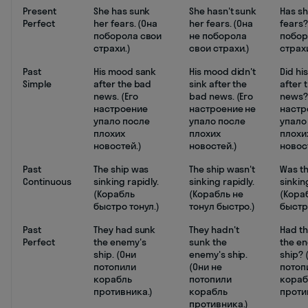
Present
She has sunk
She hasn't sunk
Has sh
Perfect
her fears. (Она
her fears. (Она
fears?
поборола свои
не поборола
побор
страхи.)
свои страхи.)
страх
Past
His mood sank
His mood didn't
Did hi
Simple
after the bad
sink after the
after 
news. (Его
bad news. (Его
news?
настроение
настроение не
настр
упало после
упало после
упало
плохих
плохих
плохи
новостей.)
новостей.)
новос
Past
The ship was
The ship wasn't
Was th
Continuous
sinking rapidly.
sinking rapidly.
sinkin
(Корабль
(Корабль не
(Кора
быстро тонул.)
тонул быстро.)
быстр
Past
They had sunk
They hadn't
Had t
Perfect
the enemy's
sunk the
the e
ship. (Они
enemy's ship.
ship? 
потопили
(Они не
потоп
корабль
потопили
кораб
противника.)
корабль
проти
противника.)