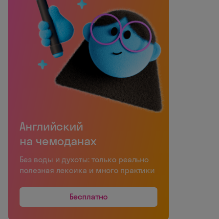
Английский
на чемоданах
Без воды и духоты: только реально
полезная лексика и много практики
Бесплатно