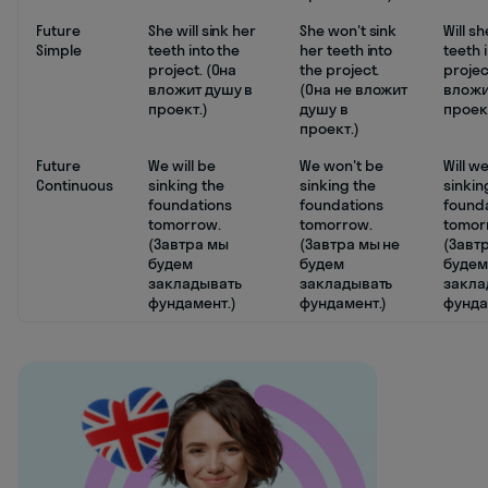
Future
She will sink her
She won't sink
Will sh
Simple
teeth into the
her teeth into
teeth 
project. (Она
the project.
projec
вложит душу в
(Она не вложит
вложи
проект.)
душу в
проек
проект.)
Future
We will be
We won't be
Will w
Continuous
sinking the
sinking the
sinkin
foundations
foundations
found
tomorrow.
tomorrow.
tomor
(Завтра мы
(Завтра мы не
(Завт
будем
будем
будем
закладывать
закладывать
закла
фундамент.)
фундамент.)
фунда