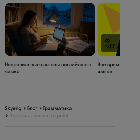
1436.9K
1365.4K
Неправильные глаголы английского
Все времена глаг
языка
языке
Skyeng
Блог
Грамматика
3 формы глагола to paint