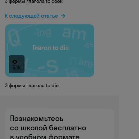
3 формы глагола to cook
К следующей статье
5.1K
3 формы глагола to die
Познакомьтесь
со школой бесплатно
в удобном формате