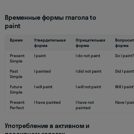
Временные формы глагола to
paint
Время
Утвердительная
Отрицательная
Вопросит
форма
форма
форма
Present
I paint
I do not paint
Do I paint
Simple
Past
I painted
I did not paint
Did I paint
Simple
Future
I will paint
I will not paint
Will I pain
Simple
Present
I have painted
I have not
Have I pa
Perfect
painted
Употребление в активном и
пассивном залогах