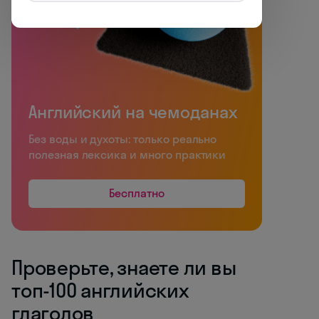
Английский на чемоданах
Без воды и духоты: только реально
полезная лексика и много практики
Бесплатно
Проверьте, знаете ли вы
топ-100 английских
глаголов