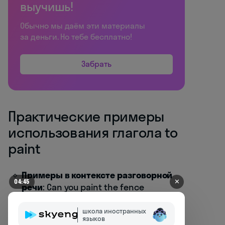
выучишь!
Обычно мы даём эти материалы
за деньги. Но тебе бесплатно!
Забрать
Практические примеры
использования глагола to
paint
Примеры в контексте разговорной
✕
04:42
речи
: Can you paint the fence
tomorrow? — Ты можешь покрасить
забор завтра?
школа иностранных
языков