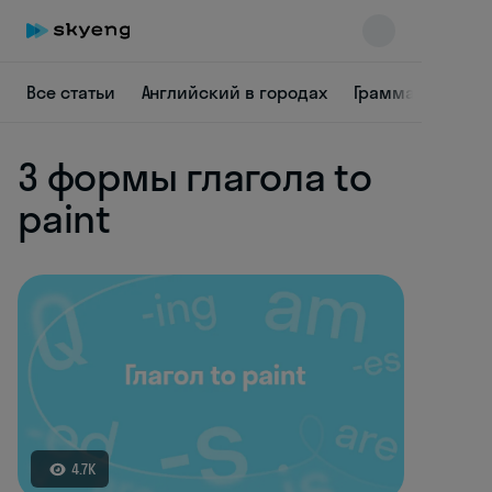
Все статьи
Английский в городах
Грамматика
Д
3 формы глагола to
paint
Skyeng Chat
online
4.7K