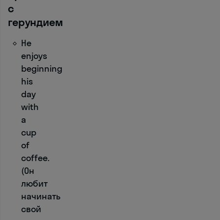
с
герундием
П
р
He
о
enjoys
ч
beginning
и
his
т
day
а
with
й
a
т
cup
е 
of
м
coffee.
и
(Он
н
любит
и
начинать
-
свой
д