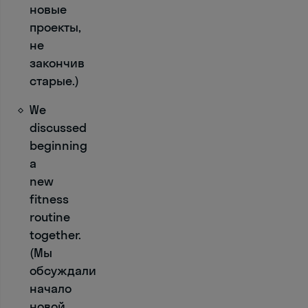
и
новые
й 
проекты,
о
не
т
закончив
в
старые.)
е
т
We
:

discussed
beginning
a
— 
new
H
fitness
o
routine
w 
together.
a
(Мы
r
обсуждали
e 
начало
y
новой