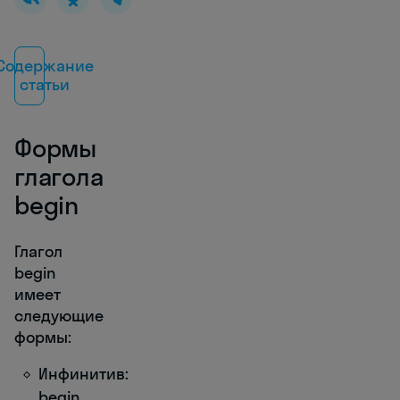
Содержание
статьи
Формы
глагола
begin
Глагол
begin
имеет
следующие
формы:
Инфинитив:
begin