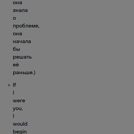
она
знала
о
проблеме,
она
начала
бы
решать
её
раньше.)
If
I
were
you,
I
would
begin