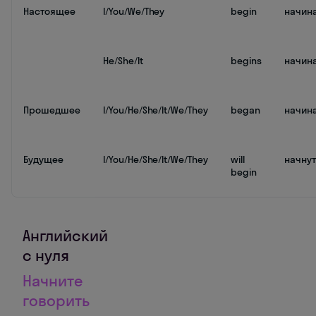
Настоящее
I/You/We/They
begin
начин
He/She/It
begins
начин
Прошедшее
I/You/He/She/It/We/They
began
начин
Будущее
I/You/He/She/It/We/They
will
начнут
begin
Английский
с нуля
Начните
говорить