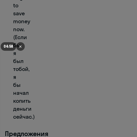
to
save
money
now.
(Если
бы
✕
04:51
я
был
школа
тобой,
иностранных
языков
я
бы
Тест
начал
на
копить
уровень
деньги
английского
сейчас.)
1
Предложения
0%
из
19