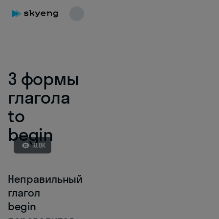
Все статьи
Диалоги на английском
Грамматика
3 формы
глагола
to
begin
18.8K
Неправильный
глагол
Skyeng Chat
begin
online