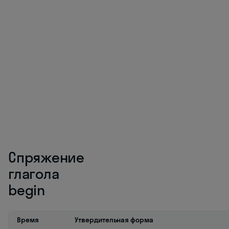
языке
Реально нужная
лексика, чтобы
понимать 60%
разговоров
в английском
Скачать бесплатно
Спряжение
глагола
begin
Время
Утвердительная форма