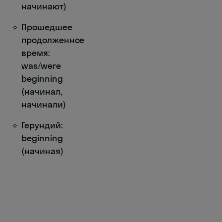
начинают)
Прошедшее
продолженное
время:
was/were
beginning
(начинал,
начинали)
Герундий:
beginning
(начиная)
1000 самых
важных слов
в английском