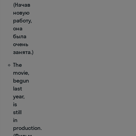
_
(Начав
_
новую
_
работу,
_
она
_
была
очень
I
занята.)
am
The
fine,
thanks.
movie,
begun
I
last
am
year,
normal,
is
thanks.
still
in
I
production.
feel
(Фильм,