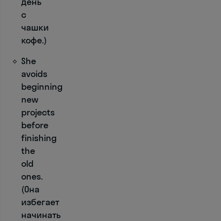
день
и
с
а
л
чашки
о
кофе.)
г 
She
и 
avoids
в
beginning
ы
new
б
projects
е
before
р
finishing
и
т
the
е 
old
л
ones.
у
(Она
ч
избегает
ш
начинать