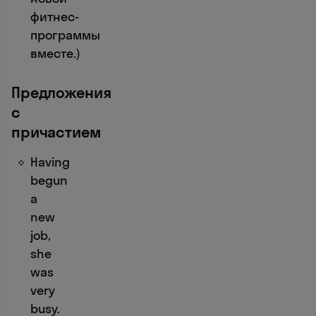
o
фитнес-
u 
программы
d
вместе.)
o
i
Предложения
n
с
g 
причастием
t
o
Having
d
begun
a
a
y
new
? 

job,
— 
_
she
_
was
_
very
_
busy.