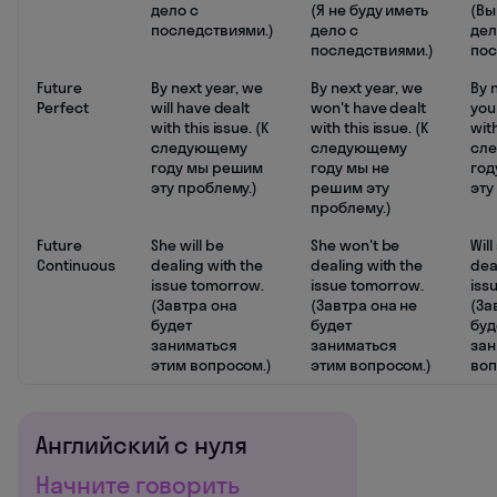
дело с
(Я не буду иметь
(Вы
последствиями.)
дело с
дел
последствиями.)
пос
Future
By next year, we
By next year, we
By n
Perfect
will have dealt
won't have dealt
you
with this issue. (К
with this issue. (К
with
следующему
следующему
сл
году мы решим
году мы не
год
эту проблему.)
решим эту
эту
проблему.)
Future
She will be
She won't be
Will
Continuous
dealing with the
dealing with the
dea
issue tomorrow.
issue tomorrow.
iss
(Завтра она
(Завтра она не
(За
будет
будет
буд
заниматься
заниматься
зан
этим вопросом.)
этим вопросом.)
воп
Английский с нуля
Начните говорить