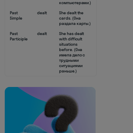
компьютерами.)
Past
dealt
She dealt the
Simple
cards. (Она
раздала карты.)
Past
dealt
She has dealt
Participle
with difficult
situations
before. (Она
имела дело с
трудными
ситуациями
раньше.)