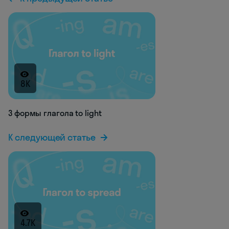
8K
3 формы глагола to light
К следующей статье
4.7K