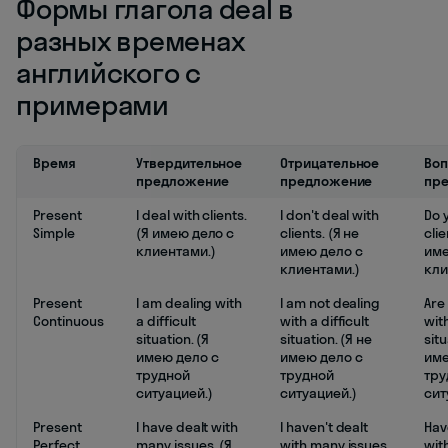
Формы глагола deal в
разных временах
английского с
примерами
Время
Утвердительное
Отрицательное
Воп
предложение
предложение
пр
Present
I deal with clients.
I don't deal with
Do 
Simple
(Я имею дело с
clients. (Я не
cli
клиентами.)
имею дело с
име
клиентами.)
кли
Present
I am dealing with
I am not dealing
Are
Continuous
a difficult
with a difficult
with
situation. (Я
situation. (Я не
sit
имею дело с
имею дело с
име
трудной
трудной
тру
ситуацией.)
ситуацией.)
сит
Present
I have dealt with
I haven't dealt
Hav
Perfect
many issues. (Я
with many issues.
wit