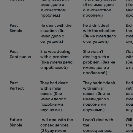
имел дело с
(Я не имел дело
(Вы
множеством
с множеством
мн
проблем.)
проблем.)
про
Past
He dealt with the
He didn't deal
Did
Simple
situation. (Он
with the situation.
the
имел дело с
(Он не имел дело
име
ситуацией.)
с ситуацией.)
сит
Past
She was dealing
She wasn't
Was
Continuous
with a problem.
dealing with a
wit
(Она имела дело
problem. (Она не
(Он
с проблемой.)
имела дело с
с п
проблемой.)
Past
They had dealt
They hadn't dealt
Had
Perfect
with similar
with similar
with
cases. (Они
cases. (Они не
cas
имели дело с
имели дело с
име
подобными
подобными
по
случаями.)
случаями.)
слу
Future
I will deal with the
I won't deal with
Will
Simple
consequences.
the
the
(Я буду иметь
consequences.
con