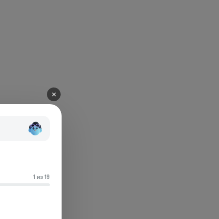
✕
1 из 19