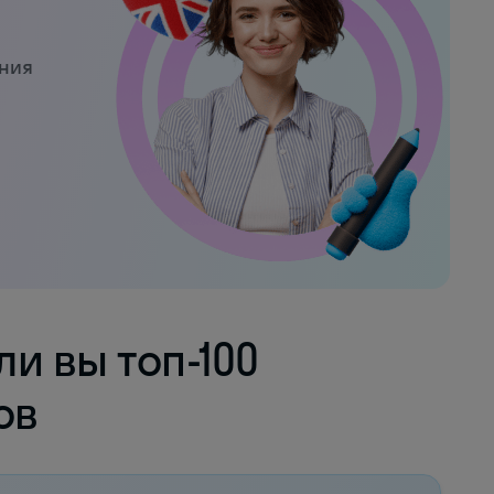
ения
ли вы топ-100
ов