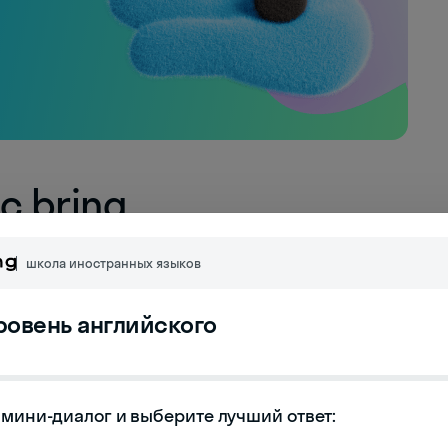
с bring
 в составе фразовых глаголов. Некоторые из
школа иностранных языков
уровень английского
мини-диалог и выберите лучший ответ:

ь