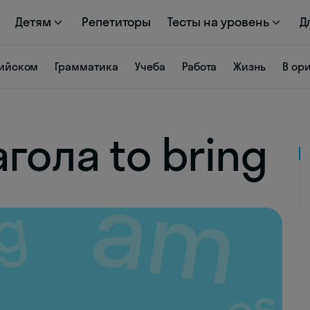
Детям
Репетиторы
Тесты на уровень
Д
лийском
Грамматика
Учеба
Работа
Жизнь
В ор
гола to bring