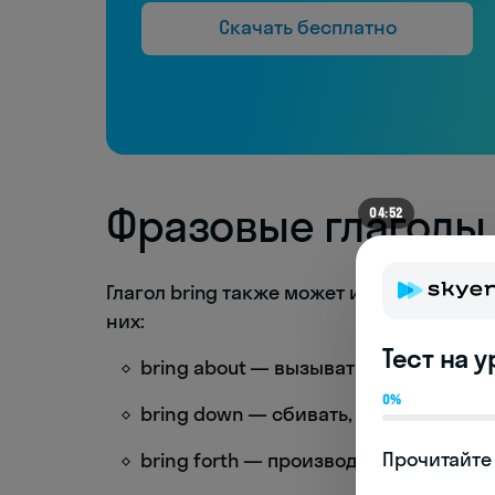
Скачать бесплатно
Фразовые глаголы 
04:52
Глагол bring также может использоваться
них:
Тест на 
bring about — вызывать, приводить к
0%
bring down — сбивать, свергать
Прочитайте 
bring forth — производить, порождат