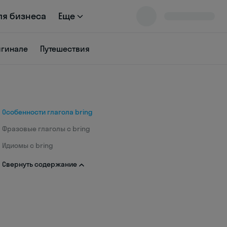
ля бизнеса
Еще
игинале
Путешествия
Особенности глагола bring
Фразовые глаголы с bring
Идиомы с bring
Свернуть содержание