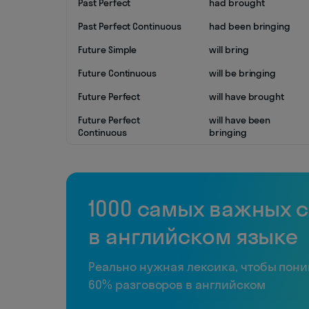
Past Perfect
had brought
Past Perfect Continuous
had been bringing
Future Simple
will bring
Future Continuous
will be bringing
Future Perfect
will have brought
Future Perfect
will have been
Continuous
bringing
1000 самых важных 
в английском языке
Реально нужная лексика, чтобы пон
60% разговоров в английском