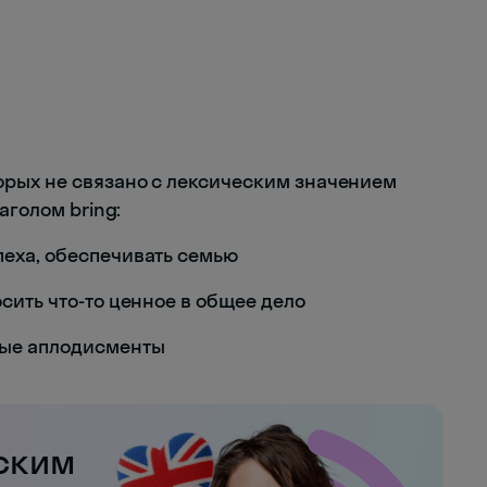
орых не связано с лексическим значением
аголом bring:
пеха, обеспечивать семью
осить что-то ценное в общее дело
рные аплодисменты
ским