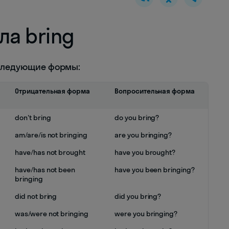
ла bring
 следующие формы:
Отрицательная форма
Вопросительная форма
don't bring
do you bring?
am/are/is not bringing
are you bringing?
have/has not brought
have you brought?
have/has not been
have you been bringing?
bringing
did not bring
did you bring?
was/were not bringing
were you bringing?