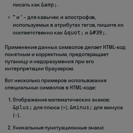
писать как
.
&amp;
"
и
'
– для кавычек и апострофов,
используемых в атрибутах тегов, пишите их
соответственно как
и
.
&quot;
&#39;
Применение данных символов делает HTML-код
понятным и корректным, предотвращает
путаницу и недоразумения при его
интерпретации браузером.
Вот несколько примеров использования
специальных символов в HTML-коде:
Отображение математических знаков:
для плюса (
+
),
для минуса
&plus;
&minus;
(
−
).
Уникальные пунктуационные знаки: