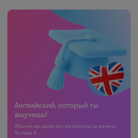
Английский, который ты
выучишь!
Обычно мы даём эти материалы за деньги.
Но тебе ⬇️