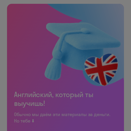
Английский, который ты
выучишь!
Обычно мы даём эти материалы за деньги.
Но тебе ⬇️