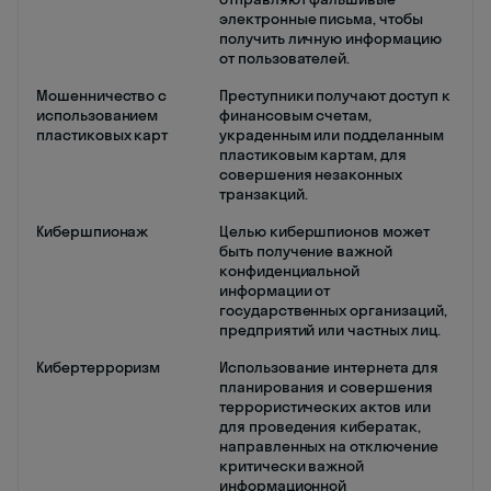
электронные письма, чтобы
получить личную информацию
от пользователей.
Мошенничество с
Преступники получают доступ к
использованием
финансовым счетам,
пластиковых карт
украденным или подделанным
пластиковым картам, для
совершения незаконных
транзакций.
Кибершпионаж
Целью кибершпионов может
быть получение важной
конфиденциальной
информации от
государственных организаций,
предприятий или частных лиц.
Кибертерроризм
Использование интернета для
планирования и совершения
террористических актов или
для проведения кибератак,
направленных на отключение
критически важной
информационной