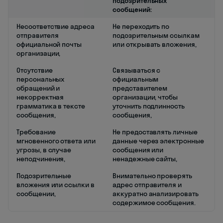
подозрительных
сообщений:
Несоответствие адреса
Не переходить по
отправителя
подозрительным ссылкам
официальной почты
или открывать вложения,
организации,
Отсутствие
Связываться с
персональных
официальным
обращений и
представителем
некорректная
организации, чтобы
грамматика в тексте
уточнить подлинность
сообщения,
сообщения,
Требование
Не предоставлять личные
мгновенного ответа или
данные через электронные
угрозы, в случае
сообщения или
неподчинения,
ненадежные сайты,
Подозрительные
Внимательно проверять
вложения или ссылки в
адрес отправителя и
сообщении,
аккуратно анализировать
содержимое сообщения.