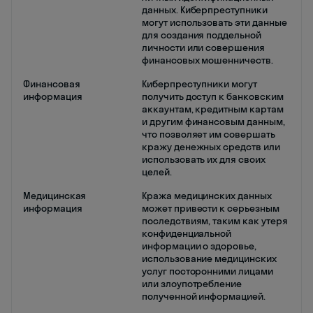
данных. Киберпреступники
могут использовать эти данные
для создания поддельной
личности или совершения
финансовых мошенничеств.
Финансовая
Киберпреступники могут
информация
получить доступ к банковским
аккаунтам, кредитным картам
и другим финансовым данным,
что позволяет им совершать
кражу денежных средств или
использовать их для своих
целей.
Медицинская
Кража медицинских данных
информация
может привести к серьезным
последствиям, таким как утеря
конфиденциальной
информации о здоровье,
использование медицинских
услуг посторонними лицами
или злоупотребление
полученной информацией.