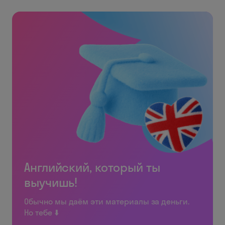
Английский, который ты
выучишь!
Обычно мы даём эти материалы за деньги.
Но тебе ⬇️