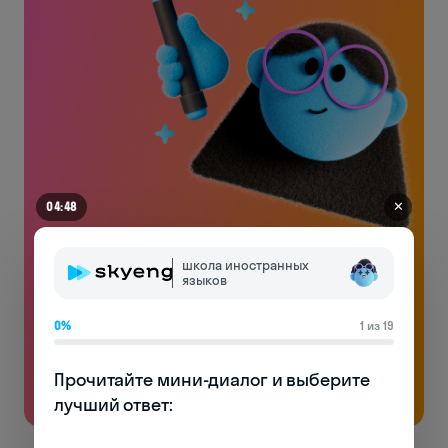
✕
04:48
Английский на чемоданах
школа иностранных
языков
Без воды и духоты: только реально полезная
лексика и много практики
0%
1 из 19
Бесплатно
Прочитайте мини-диалог и выберите 
лучший ответ:
