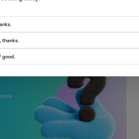
дустрии программирования, которая постоянно
ляется инструментом, благодаря которому
hanks.
программные продукты, а пользователи -
сностью.
, thanks.
f good.
слов
имать