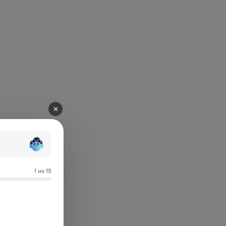
✕
1 из 19