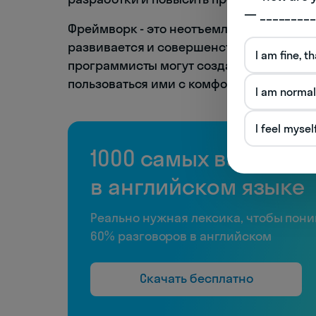
— _________
Фреймворк - это неотъемлемая часть ин
развивается и совершенствуется. Он яв
I am fine, t
программисты могут создавать сложные 
пользоваться ими с комфортом и безопа
I am normal
I feel mysel
1000 самых важных 
в английском языке
Реально нужная лексика, чтобы пон
60% разговоров в английском
Скачать бесплатно