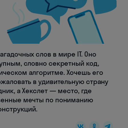
гадочных слов в мире IT. Оно
упным, словно секретный код,
ческом алгоритме. Хочешь его
ожаловать в удивительную страну
ник, а Хекслет — место, где
венные мечты по пониманию
онструкций.