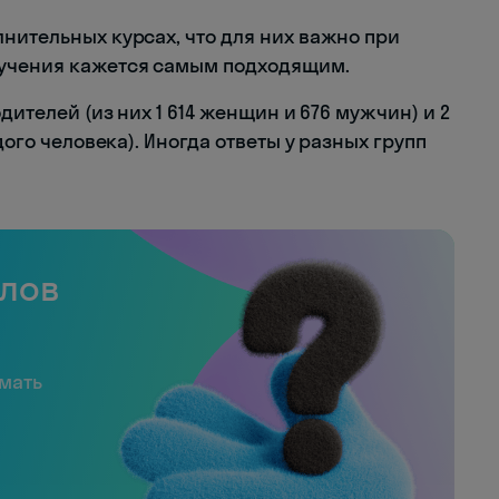
нительных курсах, что для них важно при
бучения кажется самым подходящим.
дителей (из них 1 614 женщин и 676 мужчин) и 2
дого человека). Иногда ответы у разных групп
слов
имать