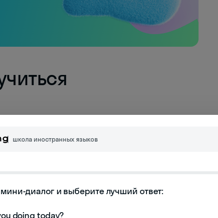
учиться
н и женщин похожее. Большинство — 54%
ся и очно, и онлайн.
школа иностранных языков
мини-диалог и выберите лучший ответ:
