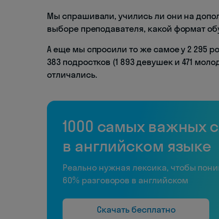
Мы спрашивали, учились ли они на допол
выборе преподавателя, какой формат о
А еще мы спросили то же самое у 2 295 ро
383 подростков (1 893 девушек и 471 моло
отличались.
1000 самых важных 
в английском языке
Реально нужная лексика, чтобы пон
60% разговоров в английском
Скачать бесплатно