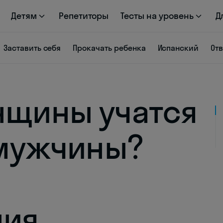
Детям
Репетиторы
Тесты на уровень
Д
Заставить себя
Прокачать ребенка
Испанский
От
нщины учатся
 мужчины?
ния