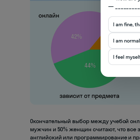
— _________
I am fine, t
I am normal
I feel mysel
Окончательный выбор между учебой онла
мужчин и 50% женщин считают, что все з
английский или программирование и пр