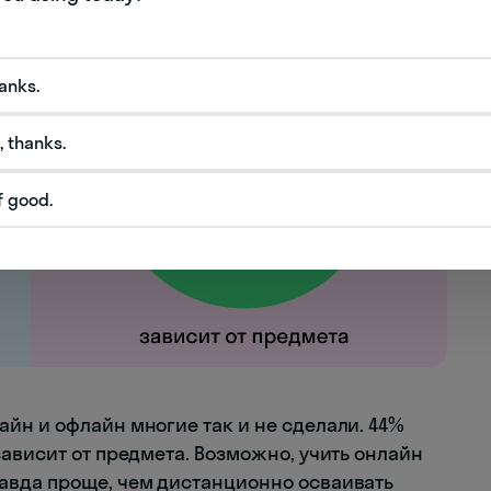
hanks.
, thanks.
f good.
йн и офлайн многие так и не сделали. 44%
ависит от предмета. Возможно, учить онлайн
авда проще, чем дистанционно осваивать