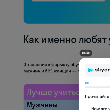
Как именно любят 
04:43
Отношение к формату обучения у мужчи
мужчин и 61% женщин — пробовали учить
0%
Прочитайте 
 — How are you doing today? 
