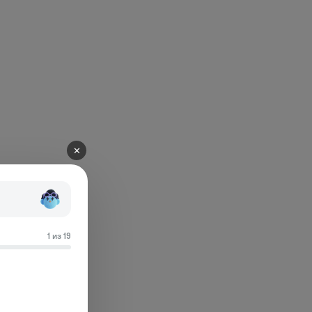
✕
1 из 19