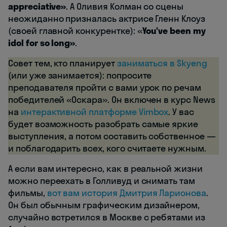
appreciative»
. А Оливия Колман со сцены
неожиданно призналась актрисе Гленн Клоуз
(своей главной конкурентке): «
You’ve been my
idol for so long»
.
Совет тем, кто планирует
заниматься в Skyeng
(или уже занимается): попросите
преподавателя пройти с вами урок по речам
победителей «Оскара». Он включен в курс News
на
интерактивной платформе Vimbox
. У вас
будет возможность разобрать самые яркие
выступления, а потом составить собственное —
и поблагодарить всех, кого считаете нужным.
А если вам интересно, как в реальной жизни
можно переехать в Голливуд и снимать там
фильмы,
вот вам история Дмитрия Ларионова
.
Он был обычным графическим дизайнером,
случайно встретился в Москве с ребятами из