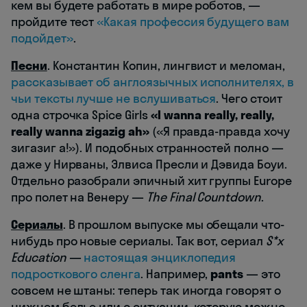
кем вы будете работать в мире роботов, —
пройдите тест
«Какая профессия будущего вам
подойдет»
.
Песни
. Константин Копин, лингвист и меломан,
рассказывает об англоязычных исполнителях, в
чьи тексты лучше не вслушиваться
. Чего стоит
одна строчка Spice Girls
«I wanna really, really,
really wanna zigazig ah»
(«Я правда-правда хочу
зигазиг а!»). И подобных странностей полно —
даже у Нирваны, Элвиса Пресли и Дэвида Боуи.
Отдельно разобрали эпичный хит группы Europe
про полет на Венеру —
The Final Countdown
.
Сериалы
. В прошлом выпуске мы обещали что-
нибудь про новые сериалы. Так вот, сериал
S*x
Education
—
настоящая энциклопедия
подросткового сленга
. Например,
pants
— это
совсем не штаны: теперь так иногда говорят о
нижнем белье или о ситуации, которую можно