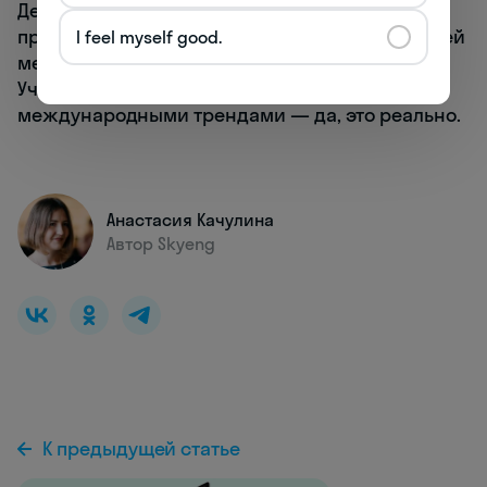
Делитесь дайджестом с друзьями и сами
приходите подтягивать английский (по крайней
I feel myself good.
мере,
записывайтесь на бесплатный урок
).
Учить язык и одновременно следить за
международными трендами — да, это реально.
Анастасия Качулина
Автор Skyeng
К предыдущей статье