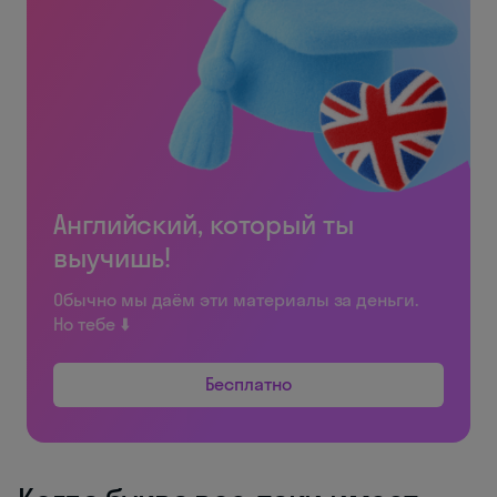
Английский, который ты
выучишь!
Обычно мы даём эти материалы за деньги.
Но тебе ⬇️
Бесплатно