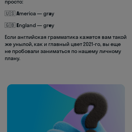
просто:
🇺🇸
A
merica — gr
a
y
🇬🇧
E
ngland — gr
e
y
Если английская грамматика кажется вам такой
же унылой, как и главный цвет 2021-го, вы еще
не пробовали заниматься по нашему личному
плану.