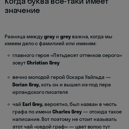
Когда буква все-таки имеет
значение
Разница между
gray
и
grey
важна, когда мы
имеем дело с фамилией или именем:
главного героя «Пятьдесят оттенков серого»
зовут
Christian Grey
вечно молодой герой Оскара Уайльда —
Dorian Gray,
хоть он и вышел из-под пера
ирландского писателя
чай
Earl Grey,
вероятно, был назван в честь
графа по имени
Charles Grey
— отсюда такое
написание. Вот поэтому не стоит называть
этот чай «седой граф» — цвет волос тут