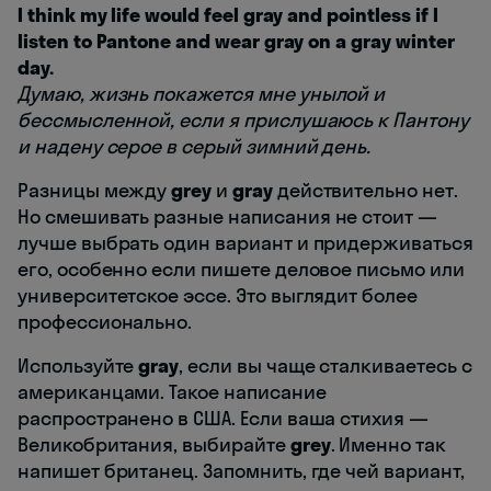
I think my life would feel gray and pointless if I
listen to Pantone and wear gray on a gray winter
day.
Думаю, жизнь покажется мне унылой и
бессмысленной, если я прислушаюсь к Пантону
и надену серое в серый зимний день.
Разницы между
grey
и
gray
действительно нет.
Но смешивать разные написания не стоит —
лучше выбрать один вариант и придерживаться
его, особенно если пишете деловое письмо или
университетское эссе. Это выглядит более
профессионально.
Используйте
gray
, если вы чаще сталкиваетесь с
американцами. Такое написание
распространено в США. Если ваша стихия —
Великобритания, выбирайте
grey
. Именно так
напишет британец. Запомнить, где чей вариант,