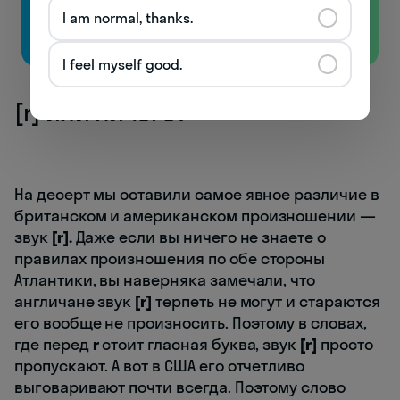
I am normal, thanks.
Бесплатно
I feel myself good.
[r] или ничего?
На десерт мы оставили самое явное различие в
британском и американском произношении —
звук
[r].
Даже если вы ничего не знаете о
правилах произношения по обе стороны
Атлантики, вы наверняка замечали, что
англичане звук
[r]
терпеть не могут и стараются
его вообще не произносить. Поэтому в словах,
где перед
r
стоит гласная буква, звук
[r]
просто
пропускают. А вот в США его отчетливо
выговаривают почти всегда. Поэтому слово