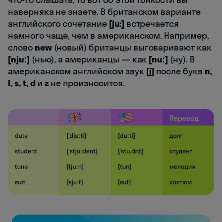
наверняка не знаете. В британском варианте
английского сочетание
[ju:]
встречается
намного чаще, чем в американском. Например,
слово
new
(новый) британцы выговаривают как
[njuː]
(нью), а американцы — как
[nuː]
(ну). В
американском английском звук
[j]
после букв
n,
l, s, t, d
и
z
не произносится.