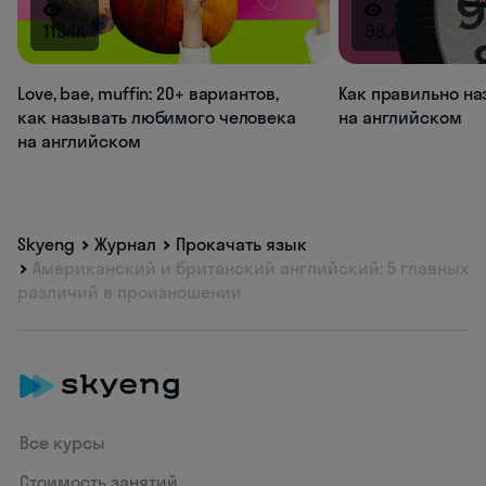
113.1K
98.4K
Love, bae, muffin: 20+ вариантов,
Как правильно на
как называть любимого человека
на английском
на английском
Skyeng
Журнал
Прокачать язык
Американский и британский английский: 5 главных
различий в произношении
Все курсы
Стоимость занятий