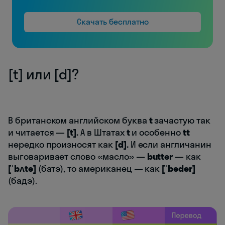
Скачать бесплатно
[t] или [d]?
В британском английском буква
t
зачастую так
и читается —
[t].
А в Штатах
t
и особенно
tt
нередко произносят как
[d].
И если англичанин
выговаривает слово «масло» —
butter
— как
[ˈbʌtə]
(батэ), то американец — как
[ˈbədər]
(бадэ).