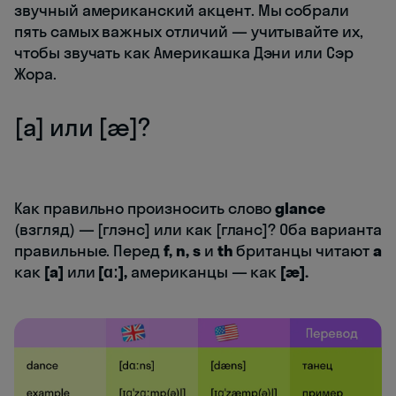
звучный американский акцент. Мы собрали
пять самых важных отличий — учитывайте их,
чтобы звучать как Америкашка Дэни или Сэр
Жора.
[а] или [æ]?
Как правильно произносить слово
glance
(взгляд) — [глэнс] или как [гланс]? Оба варианта
правильные. Перед
f, n, s
и
th
британцы читают
a
как
[а]
или
[ɑː],
американцы — как
[æ].