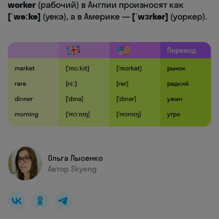
worker
(рабочий) в Англии произносят как
[ˈwəːkə]
(уекэ), а в Америке —
[ˈwɜrkər]
(уоркер).
Ольга Лысенко
Автор Skyeng