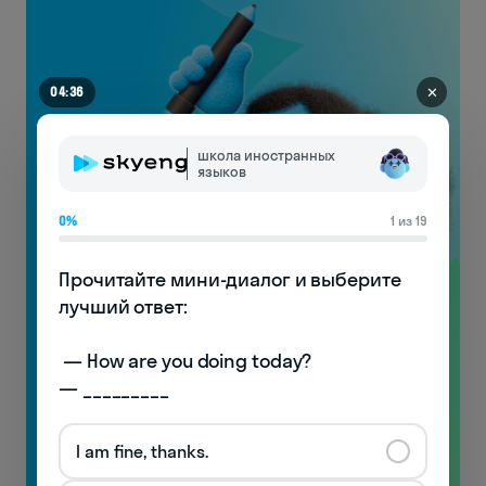
✕
04:29
школа иностранных
языков
0%
1 из 19
Прочитайте мини-диалог и выберите 
лучший ответ:

Видеоуроки
по произношению
 — How are you doing today? 

с носителями!
— _________
Узнаете особенности английской фонетики
и начнёте понимать носителей!
I am fine, thanks.