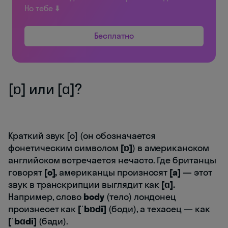
Но тебе ⬇️
Бесплатно
[ɒ] или [ɑ]?
Краткий звук [о] (он обозначается
фонетическим символом
[ɒ]
) в американском
английском встречается нечасто. Где британцы
говорят
[o],
американцы произносят
[а]
— этот
звук в транскрипции выглядит как
[ɑ].
Например, слово
body
(тело) лондонец
произнесет как
[ˈbɒdi]
(боди), а техасец — как
[ˈbɑdi]
(бади).