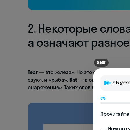
2. Некоторые слов
а означают разное
04:57
Tear
— это «слеза». Но это слово можно 
звук», и «рыба».
Bat
— в одном случае «л
снаряжение». Таких слов в английском 
0%
Прочитайте 
 — How are you doing today? 
