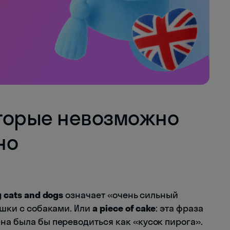
оторые невозможно
но
ng cats and dogs
означает «очень сильный
ошки с собаками. Или
a piece of cake
: эта фраза
на была бы переводиться как «кусок пирога».