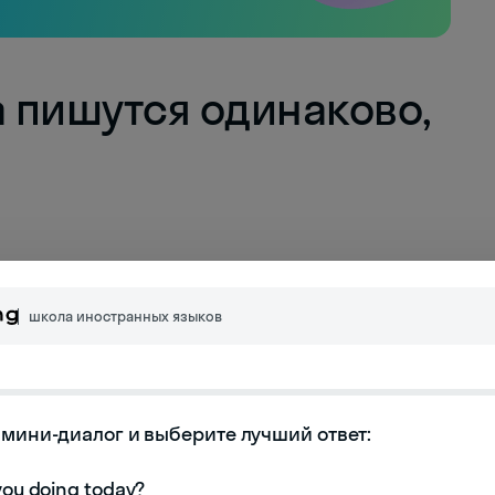
а пишутся одинаково,
перевести и как «разрыв».
Bass
— это и «низкий
етучая мышь», в другом «спортивное
школа иностранных языков
тоже предостаточно, их называют омографами.
мини-диалог и выберите лучший ответ:
