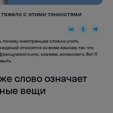
 тяжело с этими тонкостями
о, почему иностранцам сложно учить
рждений относятся ко всем языкам, так что
ранцузского или, скажем, испанского. Вот 11
звыть.
о же слово означает
жные вещи