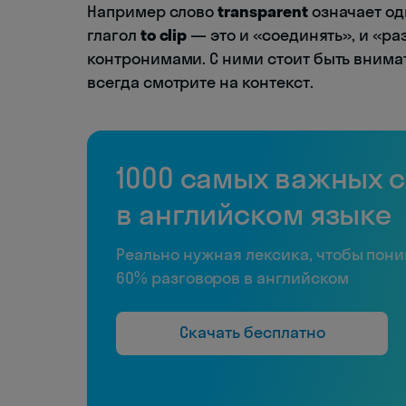
Например слово
transparent
означает од
глагол
to clip
— это и «соединять», и «ра
контронимами. С ними стоит быть внимат
всегда смотрите на контекст.
1000 самых важных 
в английском языке
Реально нужная лексика, чтобы пон
60% разговоров в английском
Скачать бесплатно