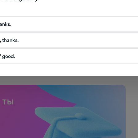
hanks.
, thanks.
f good.
 ты