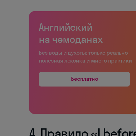
Английский
на чемоданах
Без воды и духоты: только реально
полезная лексика и много практики
Бесплатно
4. Правило «I befor