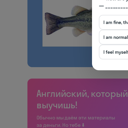
— _________
I am fine, t
I am normal
I feel mysel
Английский, который
выучишь!
Обычно мы даём эти материалы
за деньги. Но тебе ⬇️