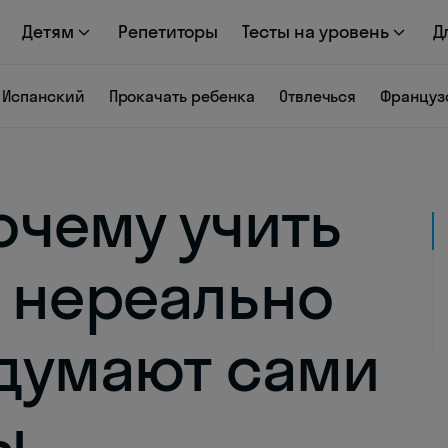
Детям
Репетиторы
Тесты на уровень
Д
Испанский
Прокачать ребенка
Отвлечься
Француз
почему учить
 нереально
 думают сами
ы