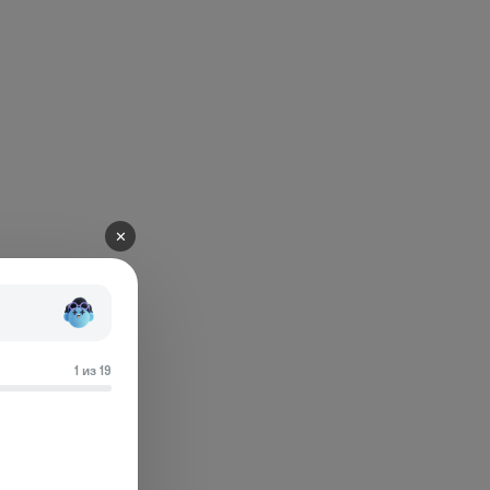
✕
1 из 19