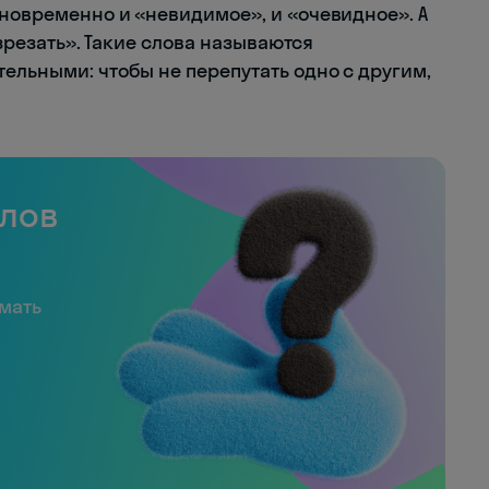
новременно и «невидимое», и «очевидное». А
зрезать». Такие слова называются
ельными: чтобы не перепутать одно с другим,
слов
имать