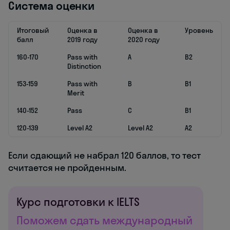
Система оценки
Итоговый
Оценка в
Оценка в
Уровень
балл
2019 году
2020 году
160-170
Pass with
A
B2
Distinction
153-159
Pass with
B
B1
Merit
140-152
Pass
C
B1
120-139
Level A2
Level A2
A2
Если сдающий не набрал 120 баллов, то тест
считается не пройденным.
Курс подготовки к IELTS
Поможем сдать международный