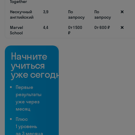
Together
Нескучный
3,9
По
По
❌
английский
запросу
запросу
Marvel
4,4
От 1 500
От 600 ₽
❌
School
₽
Начните
учиться
уже сегодня
Первые
результаты
уже через
месяц
Плюс
1 уровень
за 3 месяца