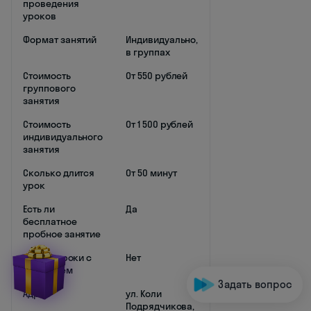
проведения
уроков
Формат занятий
Индивидуально,
в группах
Стоимость
От 550 рублей
группового
занятия
Стоимость
От 1 500 рублей
индивидуального
занятия
Сколько длится
От 50 минут
урок
Есть ли
Да
бесплатное
пробное занятие
Есть ли уроки с
Нет
носителем
Задать вопрос
Адрес
ул. Коли
Подрядчикова,