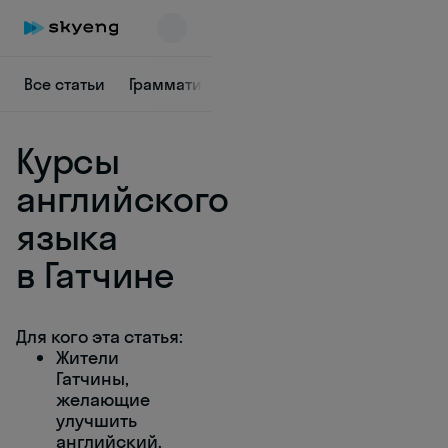
Все статьи
Грамматика
Жизнь
Учеба
В ориги
Курсы
английского
языка
в Гатчине
Skyeng Chat
online
Для кого эта статья:
Жители
Гатчины,
желающие
улучшить
английский.