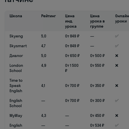
Школа
Рейтинг
Цена
Цена
Онлайн
инд.
урока в
уроки
урока
группе
Skyeng
5,0
От 849 ₽
—
✅
Skysmart
4,7
От 849 ₽
—
✅
Диалог
5,0
От 650 ₽
От 500 ₽
❌
London
4,9
От 1 500
От 550 ₽
❌
School
₽
Time to
Speak
4,1
От 700 ₽
От 350 ₽
❌
English
English
—
От 700 ₽
От 300 ₽
✅
School
MyWay
4,3
—
От 450 ₽
❌
English
—
—
От 534 ₽
✅