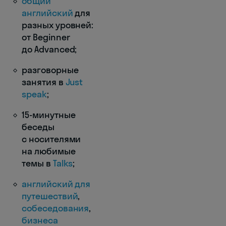
общий
английский
для
разных уровней:
от Beginner
до Advanced;
разговорные
занятия в
Just
speak
;
15-минутные
беседы
с носителями
на любимые
темы в
Talks
;
английский для
путешествий
,
собеседования
,
бизнеса