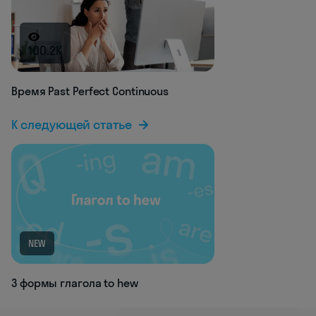
100.2K
Время Past Perfect Continuous
К следующей статье
NEW
3 формы глагола to hew