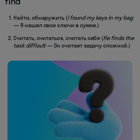
find
Найти, обнаружить (
I found my keys in my bag
— Я нашел свои ключи в сумке.)
Считать, считаться, считать себя (
He finds the
task difficult
— Он считает задачу сложной.)