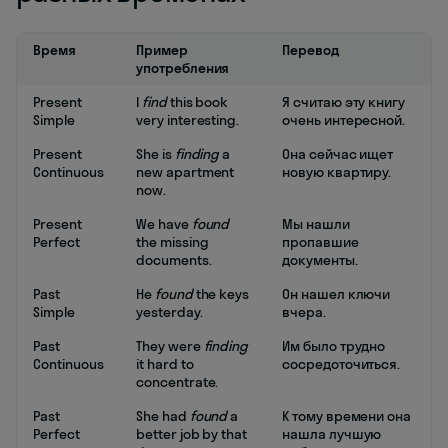
Время
Пример
Перевод
употребления
Present
I
find
this book
Я считаю эту книгу
Simple
very interesting.
очень интересной.
Present
She is
finding
a
Она сейчас ищет
Continuous
new apartment
новую квартиру.
now.
Present
We have
found
Мы нашли
Perfect
the missing
пропавшие
documents.
документы.
Past
He
found
the keys
Он нашел ключи
Simple
yesterday.
вчера.
Past
They were
finding
Им было трудно
Continuous
it hard to
сосредоточиться.
concentrate.
Past
She had
found
a
К тому времени она
Perfect
better job by that
нашла лучшую