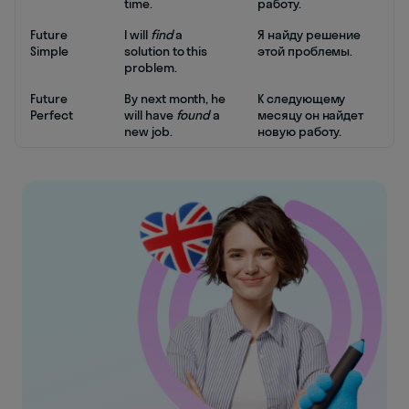
time.
работу.
Future
I will
find
a
Я найду решение
Simple
solution to this
этой проблемы.
problem.
Future
By next month, he
К следующему
Perfect
will have
found
a
месяцу он найдет
new job.
новую работу.