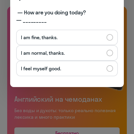
 — How are you doing today? 

— _________
I am fine, thanks.
I am normal, thanks.
I feel myself good.
Английский на чемоданах
Без воды и духоты: только реально полезная
лексика и много практики
Бесплатно