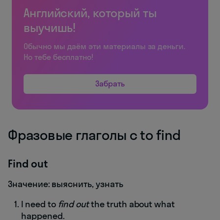
Английский, который ты
выучишь!
Обычно мы даём эти материалы за деньги.
Но тебе бесплатно!
Забрать
Фразовые глаголы с to find
Find out
Значение: выяснить, узнать
I need to
find out
the truth about what
happened.