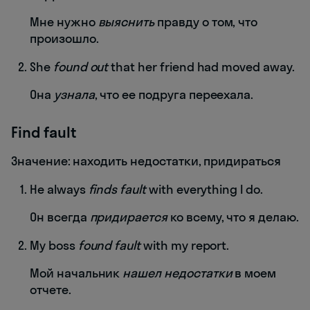
Мне нужно
выяснить
правду о том, что
произошло.
She
found out
that her friend had moved away.
Она
узнала
, что ее подруга переехала.
Find fault
Значение: находить недостатки, придираться
He always
finds fault
with everything I do.
Он всегда
придирается
ко всему, что я делаю.
My boss
found fault
with my report.
Мой начальник
нашел недостатки
в моем
отчете.