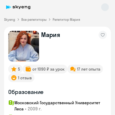
Skyeng
Все репетиторы
Репетитор Мария
Мария
Skyeng Chat
online
5
от 1090 ₽ за урок
17 лет опыта
1 отзыв
Образование
Московский Государственный Университет
•
2009 г.
Леса