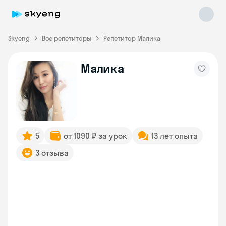
Skyeng
Все репетиторы
Репетитор Малика
Малика
Skyeng Chat
online
5
от 1090 ₽ за урок
13 лет опыта
3 отзыва