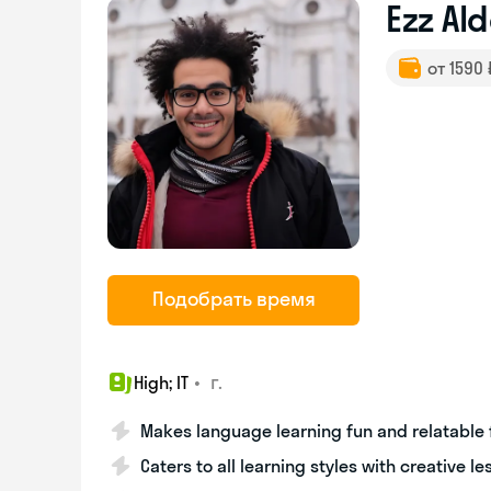
Ezz Al
от 1590
Подобрать время
•
г.
High; IT
Makes language learning fun and relatable 
Caters to all learning styles with creative l