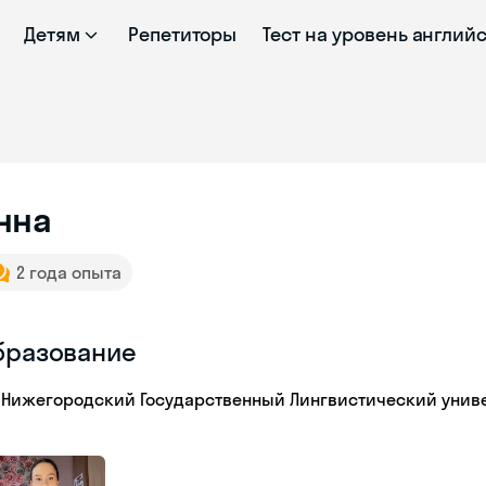
Детям
Репетиторы
Тест на уровень англий
нна
2 года опыта
бразование
Нижегородский Государственный Лингвистический универ