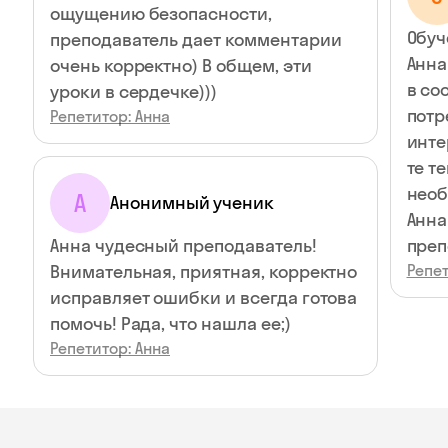
ощущению безопасности,
Обуч
преподаватель дает комментарии
Анна
очень корректно) В общем, эти
в со
уроки в сердечке)))
потр
Репетитор: Анна
инте
те т
необ
А
Анонимный ученик
Анна
Анна чудесный преподаватель!
преп
Внимательная, приятная, корректно
Репет
исправляет ошибки и всегда готова
помочь! Рада, что нашла ее;)
Репетитор: Анна