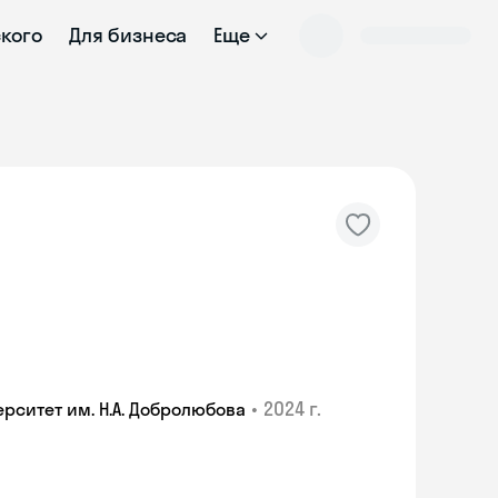
ского
Для бизнеса
Еще
•
2024 г.
ситет им. Н.А. Добролюбова