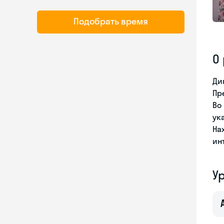
Подобрать время
О
Ди
Пр
Во
ук
На
ин
У