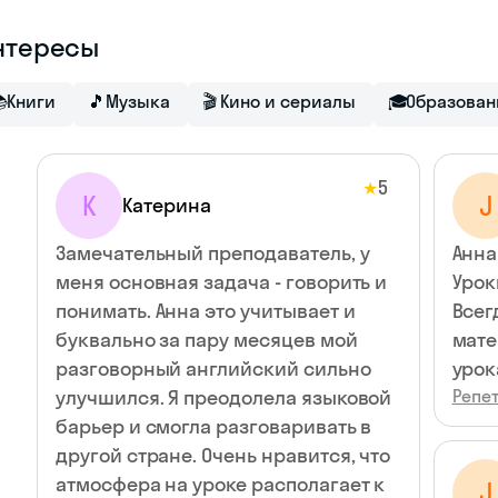
нтересы

Книги
🎵
Музыка
🎬
Кино и сериалы
🎓
Образован
5
★
К
J
Катерина
Замечательный преподаватель, у
Анна
меня основная задача - говорить и
Урок
понимать. Анна это учитывает и
Всег
буквально за пару месяцев мой
мате
разговорный английский сильно
урок
улучшился. Я преодолела языковой
Репет
барьер и смогла разговаривать в
другой стране. Очень нравится, что
атмосфера на уроке располагает к
J