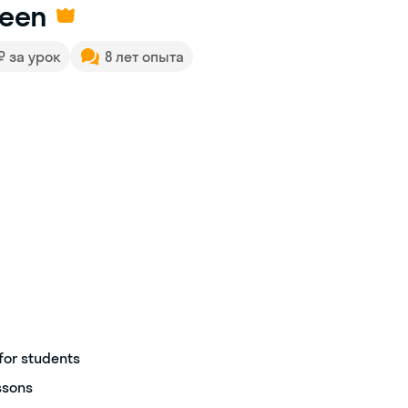
deen
 ₽ за урок
8 лет опыта
for students
essons