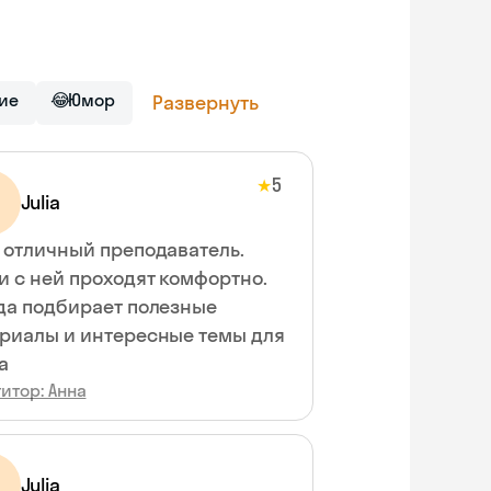
ие
😂
Юмор
Развернуть
5
★
Julia
 отличный преподаватель.
и с ней проходят комфортно.
да подбирает полезные
риалы и интересные темы для
а
итор: Анна
Julia