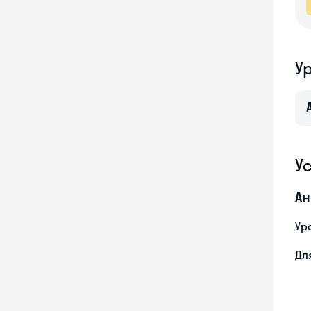
У
У
Ан
Ур
Дл