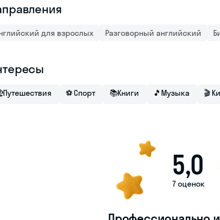
аправления
нглийский для взрослых
Разговорный английский
Б
нтересы

Путешествия
⚽
Спорт
📚
Книги
🎵
Музыка
🎬
К
5,0
7 оценок
Профессионально и