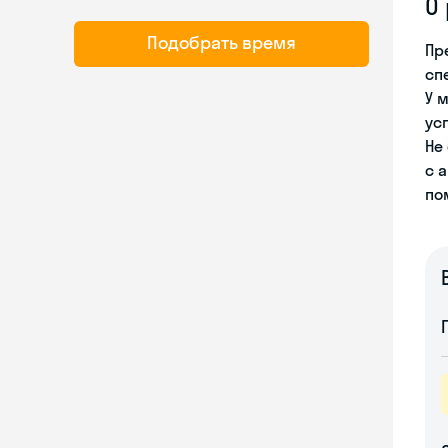
О
Подобрать время
Пр
сп
У 
ус
Не
с 
по