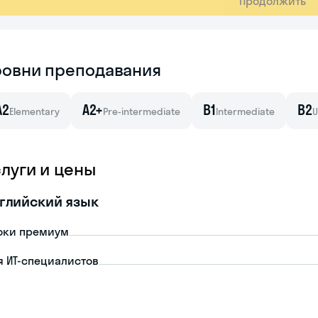
Продолжить
ровни преподавания
A2
A2+
B1
B2
Elementary
Pre-intermediate
Intermediate
U
слуги и цены
глийский язык
оки премиум
я ИТ-специалистов