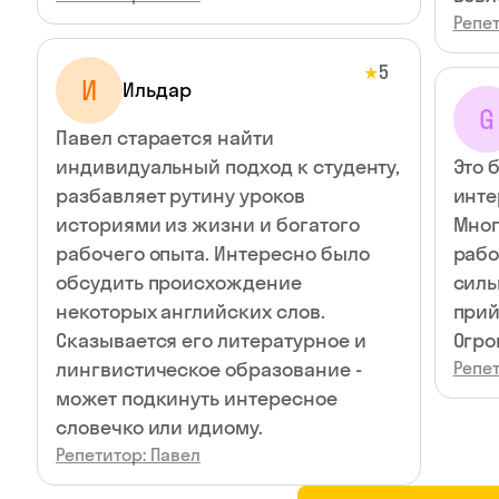
Репет
5
★
И
Ильдар
G
Павел старается найти
индивидуальный подход к студенту,
Это 
разбавляет рутину уроков
инте
историями из жизни и богатого
Мног
рабочего опыта. Интересно было
рабо
обсудить происхождение
силь
некоторых английских слов.
прий
Сказывается его литературное и
Огро
лингвистическое образование -
Репет
может подкинуть интересное
словечко или идиому.
Репетитор: Павел