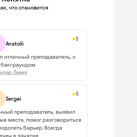
ак, что становится
5
★
Anatolii
л отличный преподаватель, с
 бэкграундом
итор: Павел
5
★
Sergei
чный преподаватель, выявил
ые места, помог разговориться
еодолеть барьер. Всегда
ечен в занятие.