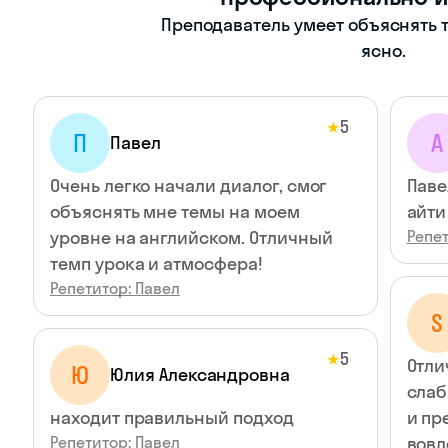
Преподаватель умеет объяснять т
ясно.
5
★
П
A
Павел
Очень легко начали диалог, смог
Паве
объяснять мне темы на моем
айти
уровне на английском. Отличный
Репет
темп урока и атмосфера!
Репетитор: Павел
S
5
★
Отли
Ю
Юлия Александровна
слаб
находит правильный подход
и пр
Репетитор: Павел
вовл