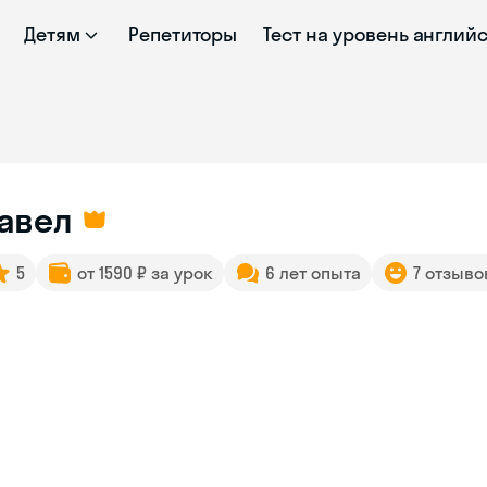
Детям
Репетиторы
Тест на уровень англий
авел
5
от 1590 ₽ за урок
6 лет опыта
7 отзыво