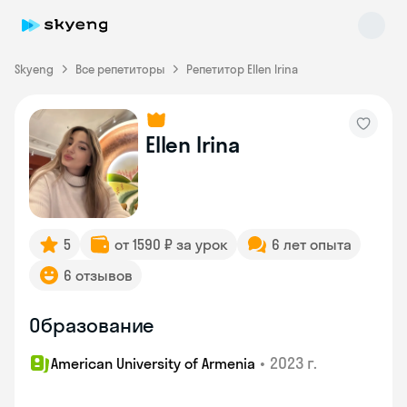
Skyeng
Все репетиторы
Репетитор Ellen Irina
Ellen Irina
Skyeng Chat
online
5
от 1590 ₽ за урок
6 лет опыта
6 отзывов
Образование
•
2023 г.
American University of Armenia