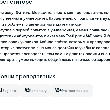
 репетиторе
ня зовут Фитима. Мое деятельность как преподаватель на
ступлению в университет. Параллельно с подготовке в вуз
ли проблемы с английским и математикой.
ступив с первой попытки в университет, у меня появилас
дготовки абитуриентов к экзамену Toefl pbt и SAT math. Я
пехи своих учеников. Сейчас ребята, которым я преподавала
которые поступили в не менее достойные учебные заведе
е нравится преподавать, тем самым делится своими знани
рактера, я умею находить общий язык ни только со взросл
ровни преподавания
A1
A2
A2+
Beginner
Elementary
Pre-intermediate