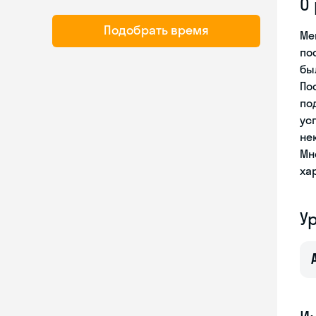
О
Подобрать время
Ме
по
бы
По
по
ус
не
Мн
ха
У