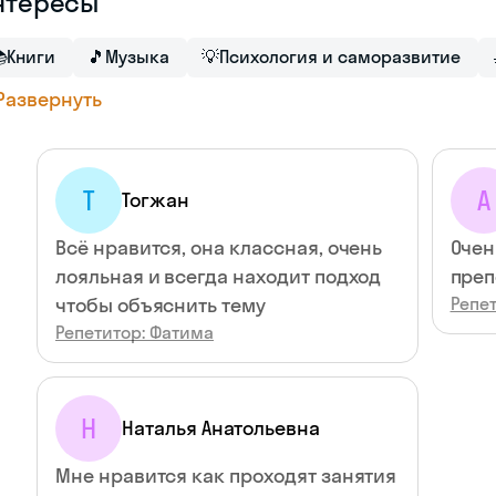
нтересы

Книги
🎵
Музыка
💡
Психология и саморазвитие
Развернуть
Т
А
Тогжан
Всё нравится, она классная, очень
Очен
лояльная и всегда находит подход
преп
чтобы объяснить тему
Репе
Репетитор: Фатима
Н
Наталья Анатольевна
Мне нравится как проходят занятия