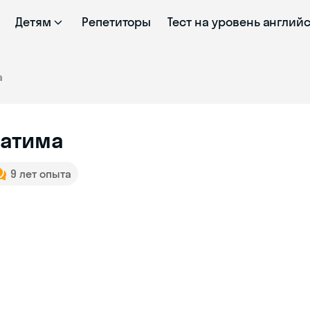
Детям
Репетиторы
Тест на уровень англий
а
атима
9 лет опыта