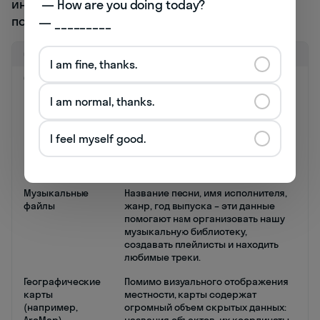
информация проявляется в нашей
 — How are you doing today? 

повседневной жизни:
— _________
Сфера
Описание
I am fine, thanks.
Фотография
Дата и время съемки, модель
камеры, координаты места, где был
I am normal, thanks.
сделан снимок – все это атрибуты,
которые хранятся вместе с
фотографией. Они помогают нам
I feel myself good.
упорядочить фотографии, найти
нужный снимок или вспомнить,
когда и где он был сделан.
Музыкальные
Название песни, имя исполнителя,
файлы
жанр, год выпуска – эти данные
помогают нам организовать нашу
музыкальную библиотеку,
создавать плейлисты и находить
любимые треки.
Географические
Помимо визуального отображения
карты
местности, карты содержат
(например,
огромный объем скрытых данных: