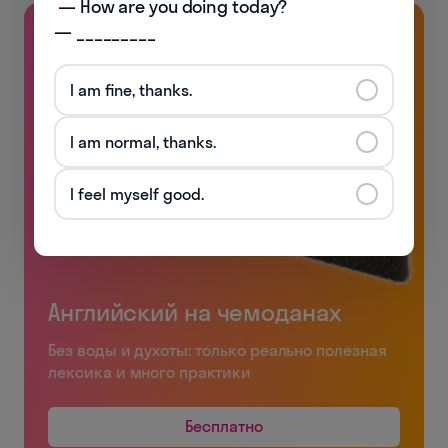
 — How are you doing today? 

— _________
I am fine, thanks.
I am normal, thanks.
I feel myself good.
Английский на чемоданах
Без воды и духоты: только реально полезная
лексика и много практики
Бесплатно