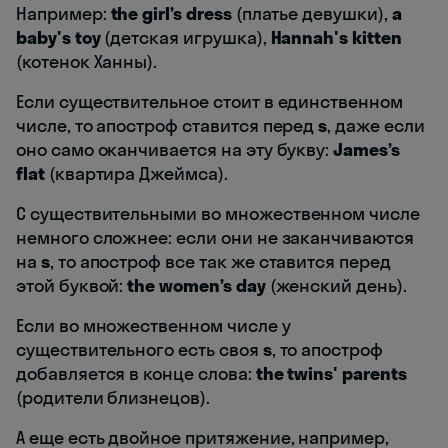
Например:
the girl’s dress
(платье девушки),
a
baby's toy
(детская игрушка),
Hannah's kitten
(котенок Ханны).
Если существительное стоит в единственном
числе, то апостроф ставится перед
s
, даже если
оно само оканчивается на эту букву:
James’s
flat
(квартира Джеймса).
С существительными во множественном числе
немного сложнее: если они не заканчиваются
на
s
, то апостроф все так же ставится перед
этой буквой:
the women’s day
(женский день).
Если во множественном числе у
существительного есть своя
s
, то апостроф
добавляется в конце слова:
the twins' parents
(родители близнецов).
А еще есть двойное притяжение, например,