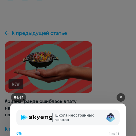
К предыдущей статье
NEW
✕
04:47
Ариана Гранде ошиблась в тату
на японском. На ее ладони теперь
написано «маленькое барбекю»
школа иностранных
языков
К следующей статье
0%
1 из 19