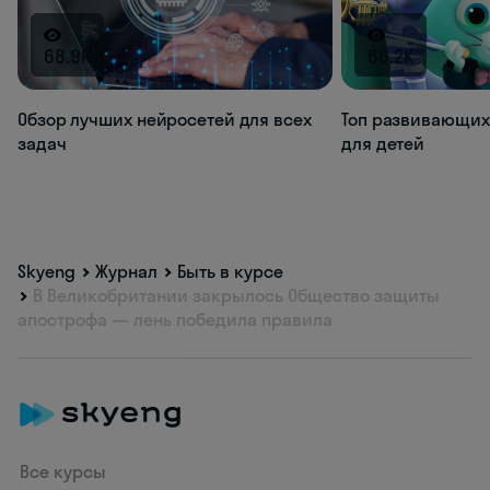
68.9K
66.2K
Обзор лучших нейросетей для всех
Топ развивающих
задач
для детей
Skyeng
Журнал
Быть в курсе
В Великобритании закрылось Общество защиты
апострофа — лень победила правила
Все курсы