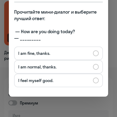
Прочитайте мини-диалог и выберите 
лучший ответ:

 — How are you doing today? 

— _________
NEW
Детям проще запоминать, когда они
I am fine, thanks.
рисуют, а взрослым – когда пишут
I am normal, thanks.
I feel myself good.
Познакомьтесь
со школой бесплатно
Премиум