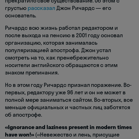
прекратило свое существование. Об этом с
грустью
рассказал
Джон Ричардс — его
основатель.
Ричардс всю жизнь работал редактором и
после выхода на пенсию в 2001 году основал
организацию, которая занималась
популяризацией апострофа. Джон устал
смотреть на то, как пренебрежительно
носители английского обращаются с этим
знаком препинания.
Но в этом году Ричардс признал поражение. Во-
первых, редактору уже 96 лет и он не может в
полной мере заниматься сайтом. Во-вторых, все
меньше официальных и частных лиц заботятся
об апострофе.
«Ignorance and laziness present in modern times
have won!»
(«Невежество и лень, присущие