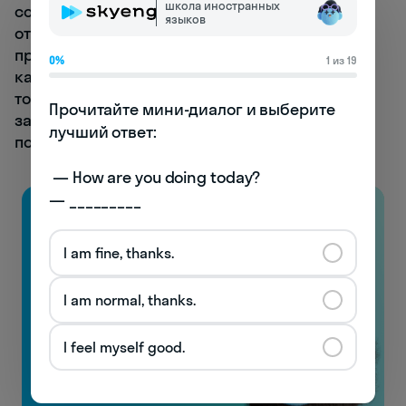
школа иностранных
создание графика, на котором будут
языков
отображены числа Фибоначчи. Студентам
предлагается построить график, на котором
0%
1 из 19
каждое число будет обозначено отдельной
точкой, что поможет им визуализировать
Прочитайте мини-диалог и выберите 
закономерности и особенности данной
лучший ответ:

последовательности.
 — How are you doing today? 

— _________
I am fine, thanks.
I am normal, thanks.
I feel myself good.