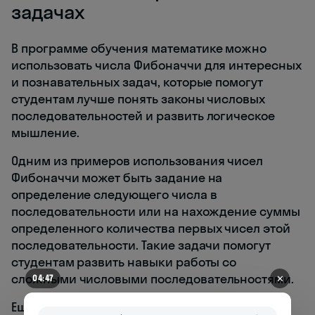
задачах
В программе обучения математике можно
использовать числа Фибоначчи для интересных
и познавательных задач, которые помогут
студентам лучше понять законы числовых
последовательностей и развить логическое
мышление.
Одним из примеров использования чисел
Фибоначчи может быть задание на
определение следующего числа в
последовательности или на нахождение суммы
определенного количества первых чисел этой
последовательности. Такие задачи помогут
студентам развить навыки работы со
сложными числовыми последовательностями.
✕
04:44
Еще одним примером может быть задача на