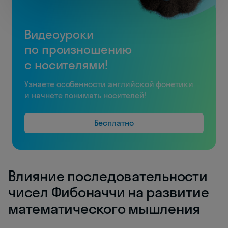
Видеоуроки
по произношению
с носителями!
Узнаете особенности английской фонетики
и начнёте понимать носителей!
Бесплатно
Влияние последовательности
чисел Фибоначчи на развитие
математического мышления