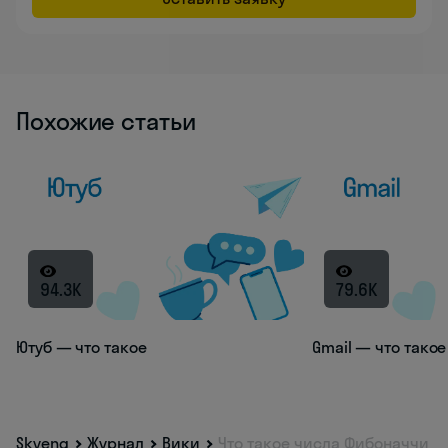
Похожие статьи
94.3K
79.6K
Ютуб — что такое
Gmail — что такое
Skyeng
Журнал
Вики
Что такое числа Фибоначчи