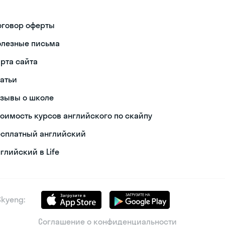
оговор оферты
олезные письма
арта сайта
татьи
тзывы о школе
тоимость курсов английского по скайпу
есплатный английский
глийский в Life
kyeng:
Соглашение о конфиденциальности