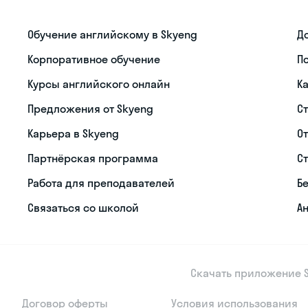
Обучение английскому в Skyeng
Д
Корпоративное обучение
П
Курсы английского онлайн
К
Предложения от Skyeng
С
Карьера в Skyeng
О
Партнёрская программа
С
Работа для преподавателей
Б
Связаться со школой
Ан
Скачать приложение S
Договор оферты
Условия использования