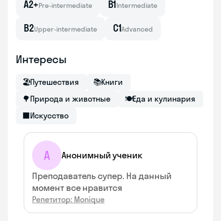
A2+
B1
Pre-intermediate
Intermediate
B2
C1
Upper-intermediate
Advanced
Интересы
🏖
Путешествия
📚
Книги
🌳
Природа и животные
🍽
Еда и кулинария
⬛
Искусство
А
Анонимный ученик
Преподаватель супер. На данный
момент все нравится
Репетитор: Monique