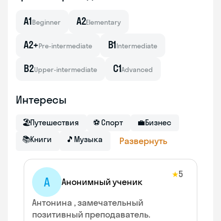
A1
A2
Beginner
Elementary
A2+
B1
Pre-intermediate
Intermediate
B2
C1
Upper-intermediate
Advanced
Интересы
🏖
Путешествия
⚽
Спорт
💼
Бизнес
📚
Книги
🎵
Музыка
Развернуть
5
★
А
Анонимный ученик
Антонина , замечательный
позитивный преподаватель.