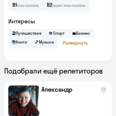
B1
B2
Intermediate
Upper-intermediate
Интересы
🏖
Путешествия
⚽
Спорт
💼
Бизнес
📚
Книги
🎵
Музыка
Развернуть
Подобрали ещё репетиторов
Александр