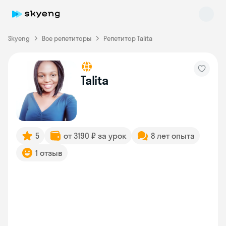
Skyeng
Все репетиторы
Репетитор Talita
Talita
Skyeng Chat
online
5
от 3190 ₽ за урок
8 лет опыта
1 отзыв