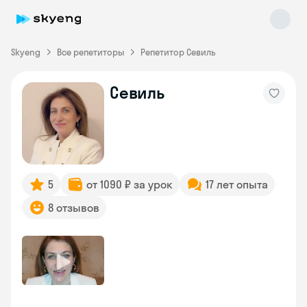
Skyeng
Все репетиторы
Репетитор Севиль
Севиль
Skyeng Chat
online
5
от 1090 ₽ за урок
17 лет опыта
8 отзывов