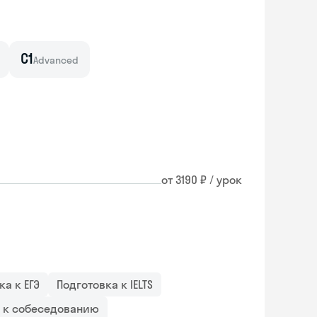
C1
Advanced
от 3190 ₽ / урок
ка к ЕГЭ
Подготовка к IELTS
а к собеседованию