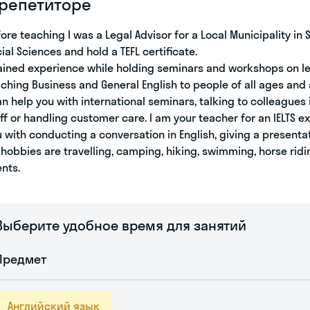
 репетиторе
ore teaching I was a Legal Advisor for a Local Municipality in 
ial Sciences and hold a TEFL certificate.
ained experience while holding seminars and workshops on leg
ching Business and General English to people of all ages and al
an help you with international seminars, talking to colleagues 
ff or handling customer care. I am your teacher for an IELTS e
 with conducting a conversation in English, giving a presenta
hobbies are travelling, camping, hiking, swimming, horse ridin
nts.
Выберите удобное время для занятий
Предмет
Английский язык