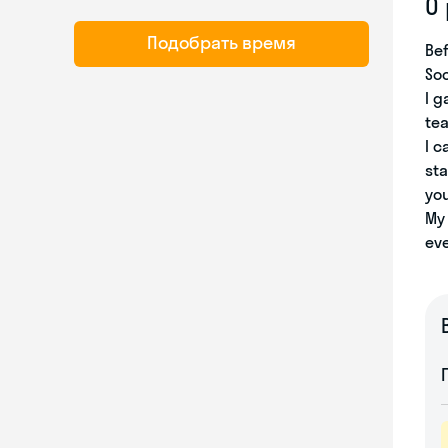
О
Подобрать время
Bef
Soc
I g
tea
I c
sta
you
My 
eve