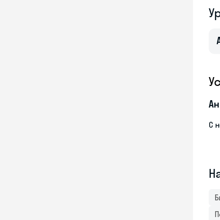
У
У
Ан
С 
Н
Б
П