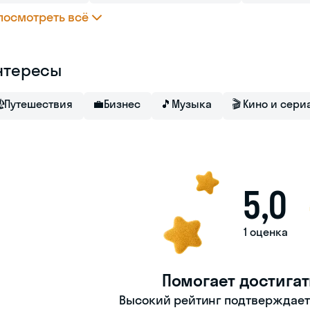
посмотреть всё
нтересы

Путешествия
💼
Бизнес
🎵
Музыка
🎬
Кино и сери
5,0
1 оценка
Помогает достигат
Высокий рейтинг подтверждает -