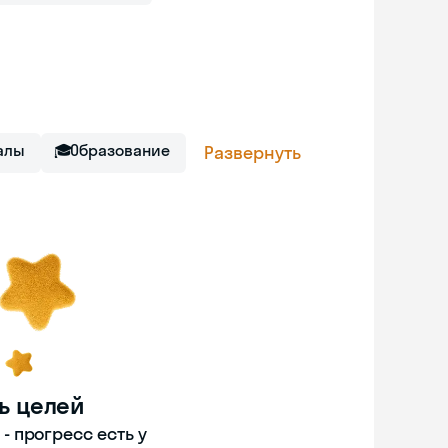
алы
🎓
Образование
Развернуть
ь целей
 прогресс есть у