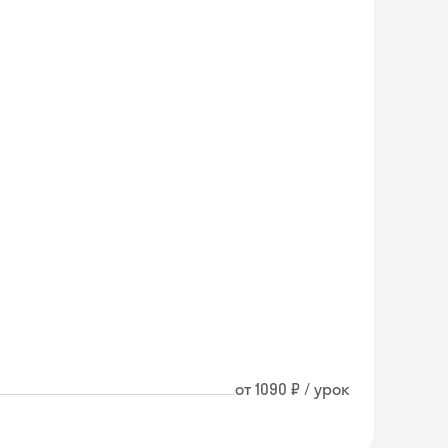
от 1090 ₽ / урок
Skyeng Chat
online