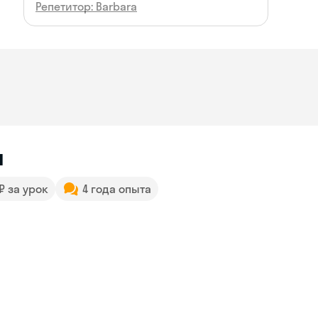
Репетитор: Barbara
н
 ₽ за урок
4 года опыта