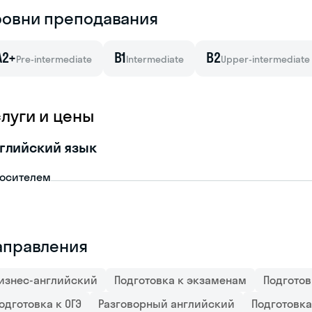
ровни преподавания
A2+
B1
B2
Pre-intermediate
Intermediate
Upper-intermediate
слуги и цены
глийский язык
носителем
аправления
изнес-английский
Подготовка к экзаменам
Подготов
одготовка к ОГЭ
Разговорный английский
Подготовк