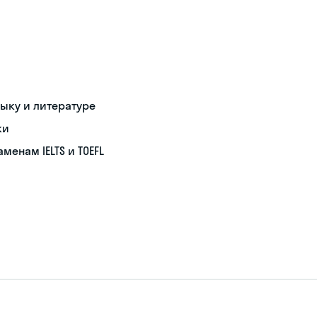
зыку и литературе
ки
енам IELTS и TOEFL