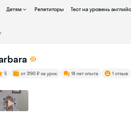
Детям
Репетиторы
Тест на уровень англий
a
arbara
5
от 3190 ₽ за урок
18 лет опыта
1 отзыв