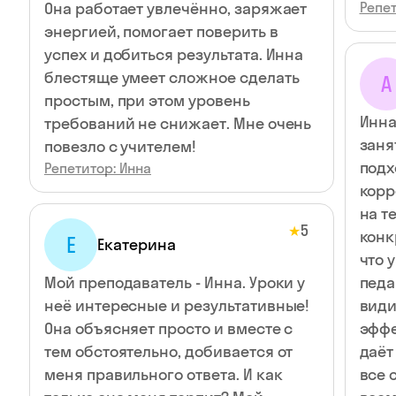
Она работает увлечённо, заряжает
Репет
энергией, помогает поверить в
успех и добиться результата. Инна
блестяще умеет сложное сделать
А
простым, при этом уровень
Инна
требований не снижает. Мне очень
занятия. Она очен
повезло с учителем!
подх
Репетитор: Инна
корр
на т
5
★
конк
Е
Екатерина
что 
Мой преподаватель - Инна. Уроки у
педа
неё интересные и результативные!
види
Она объясняет просто и вместе с
эффе
тем обстоятельно, добивается от
даёт
меня правильного ответа. И как
все 