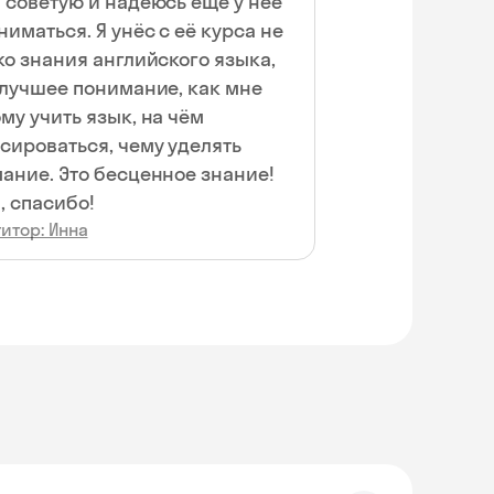
 советую и надеюсь ещё у неё
ниматься. Я унёс с её курса не
ко знания английского языка,
 лучшее понимание, как мне
му учить язык, на чём
сироваться, чему уделять
ание. Это бесценное знание!
, спасибо!
итор: Инна