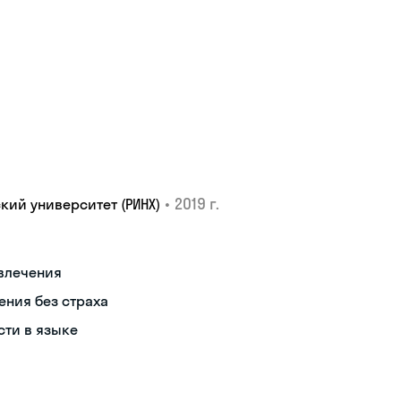
•
2019 г.
ий университет (РИНХ)
влечения
ния без страха
сти в языке