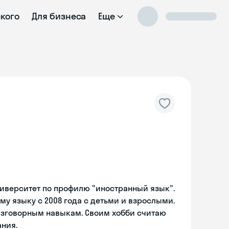
ского
Для бизнеса
Еще
ниверситет по профилю "иностранный язык".
у языку с 2008 года с детьми и взрослыми.
азговорным навыкам. Своим хобби считаю
ния.