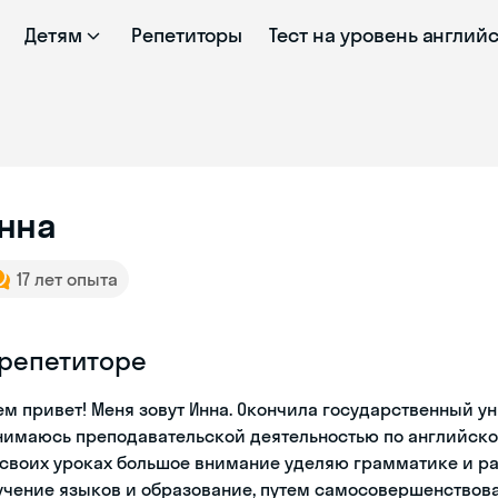
Детям
Репетиторы
Тест на уровень англий
нна
17 лет опыта
 репетиторе
ем привет! Меня зовут Инна. Окончила государственный у
нимаюсь преподавательской деятельностью по английском
 своих уроках большое внимание уделяю грамматике и р
учение языков и образование, путем самосовершенствова