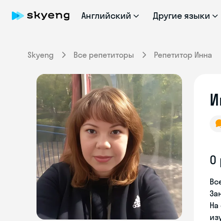
Английский
Другие языки
Skyeng
Все репетиторы
Репетитор Инна
И
О
Вс
За
На
из