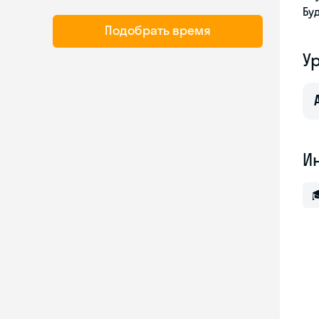
Бу
Подобрать время
У
И
