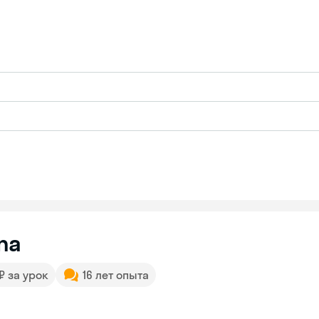
na
 ₽ за урок
16 лет опыта