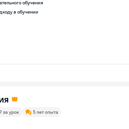
ательного обучения
дходу в обучении
ия
 ₽ за урок
5 лет опыта