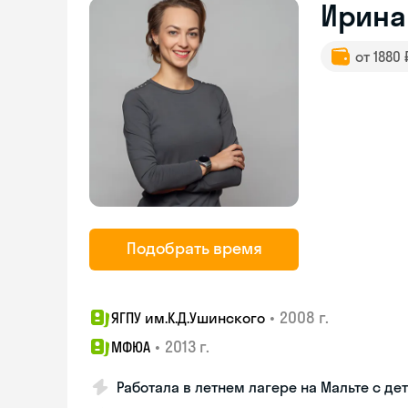
Ирина
от 1880
Подобрать время
•
2008 г.
ЯГПУ им.К.Д.Ушинского
•
2013 г.
МФЮА
Работала в летнем лагере на Мальте с де