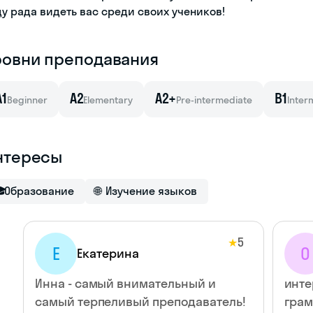
ду рада видеть вас среди своих учеников!
ровни преподавания
A1
A2
A2+
B1
Beginner
Elementary
Pre-intermediate
Inter
нтересы

Образование
🌐
Изучение языков
5
★
Е
О
Екатерина
Инна - самый внимательный и
инте
самый терпеливый преподаватель!
грам