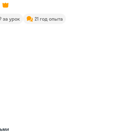
 ₽ за урок
21 год опыта
тьми