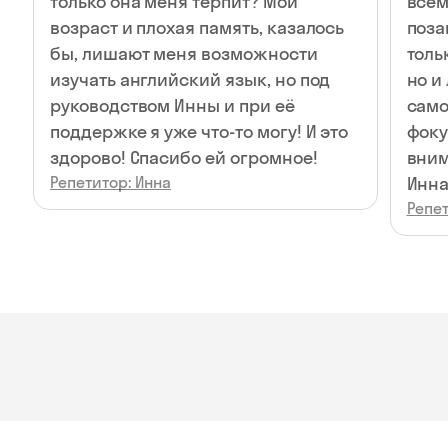
только она меня терпит? Мой
всем
возраст и плохая память, казалось
поза
бы, лишают меня возможности
толь
изучать английский язык, но под
но и
руководством Инны и при её
само
поддержке я уже что-то могу! И это
фоку
здорово! Спасибо ей огромное!
вним
Репетитор: Инна
Инна
Репет