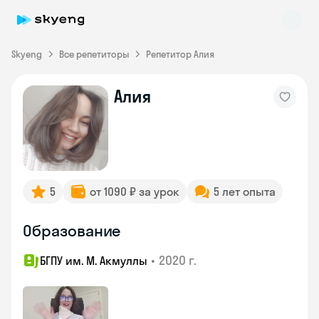
Skyeng
Все репетиторы
Репетитор Алия
Алия
Skyeng Chat
online
5
от 1090 ₽ за урок
5 лет опыта
Образование
•
2020 г.
БГПУ им. М. Акмуллы