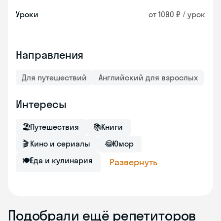
Уроки
от 1090 ₽ / урок
Направления
Для путешествий
Английский для взрослых
Интересы
🏖
Путешествия
📚
Книги
🎬
Кино и сериалы
😂
Юмор
🍽
Еда и кулинария
Развернуть
Подобрали ещё репетиторов