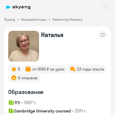
Skyeng
Все репетиторы
Репетитор Наталья
Наталья
Skyeng Chat
online
5
от 1090 ₽ за урок
23 года опыта
6 отзывов
Образование
•
1997 г.
ТГУ
•
2011 г.
Cambridge University coursed