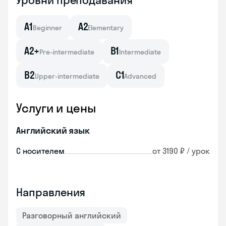
Уровни преподавания
A1
A2
Beginner
Elementary
A2+
B1
Pre-intermediate
Intermediate
B2
C1
Upper-intermediate
Advanced
Услуги и цены
Английский язык
С носителем
от 3190 ₽ / урок
Направления
Разговорный английский