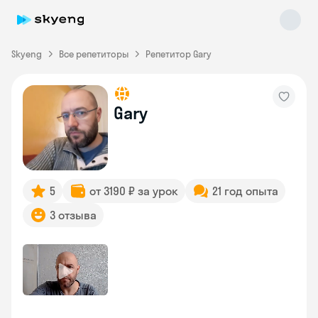
Skyeng
Все репетиторы
Репетитор Gary
Gary
Skyeng Chat
online
5
от 3190 ₽ за урок
21 год опыта
3 отзыва