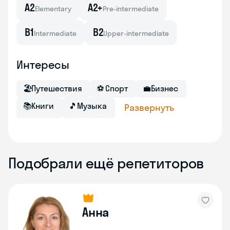
A2
A2+
Elementary
Pre-intermediate
B1
B2
Intermediate
Upper-intermediate
Интересы
🏖
Путешествия
⚽
Спорт
💼
Бизнес
📚
Книги
🎵
Музыка
Развернуть
Подобрали ещё репетиторов
Анна