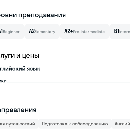
ровни преподавания
A1
A2
A2+
B1
Beginner
Elementary
Pre-intermediate
Inter
слуги и цены
глийский язык
оки
аправления
ля путешествий
Подготовка к собеседованию
Англи