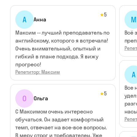
5
★
А
М
Анна
Максим -- лучший преподаватель по
Всё 
английскому, которого я встречала!
преп
Очень внимательный, опытный и
Репе
гибкий в плане подхода. Я вижу
прогресс!
Репетитор: Максим
А
Все 
5
★
удел
О
Ольга
разг
С Максимом очень интересно
нас
обучаться. Он задает комфортный
Репе
темп, отвечает на все-все вопросы.
В меру строг и требователен. Уже