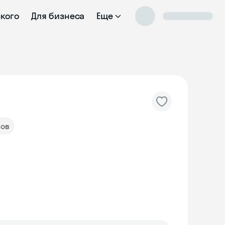
ского
Для бизнеса
Еще
вов