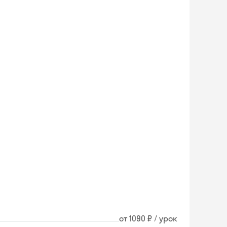
Skyeng Chat
от 1090 ₽ / урок
online