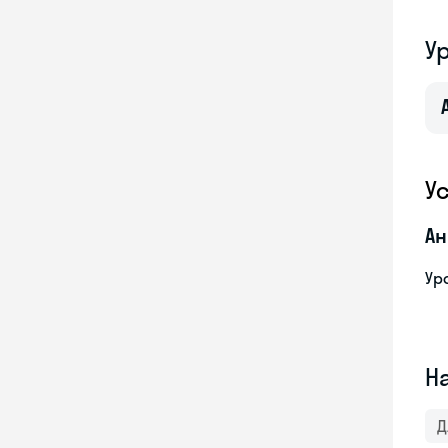
У
У
Ан
Ур
Н
Д