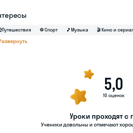
нтересы

Путешествия
⚽
Спорт
🎵
Музыка
🎬
Кино и сериа
Развернуть
5,0
10 оценок
Уроки проходят с 
Ученики довольны и отмечают хорош