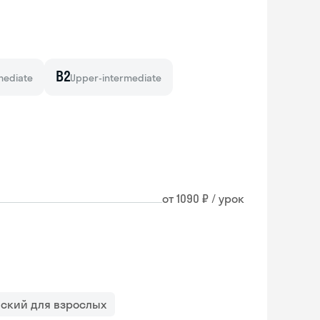
B2
mediate
Upper-intermediate
от 1090 ₽ / урок
йский для взрослых