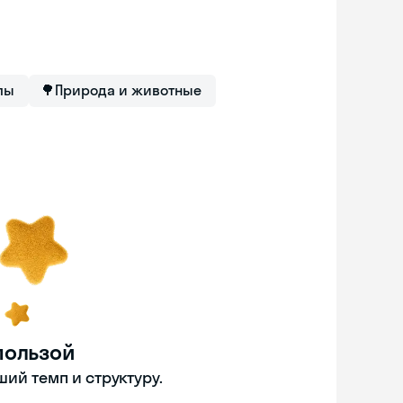
лы
🌳
Природа и животные
пользой
ий темп и структуру.