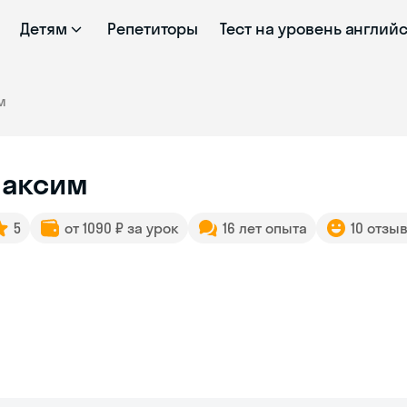
Детям
Репетиторы
Тест на уровень англий
м
аксим
5
от 1090 ₽ за урок
16 лет опыта
10 отзы