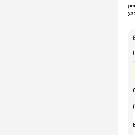
ре
уд