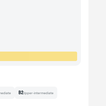
B2
mediate
Upper-intermediate