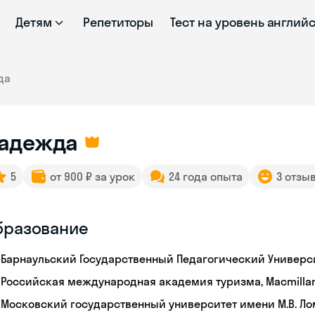
Детям
Репетиторы
Тест на уровень англий
да
адежда
5
от 900 ₽ за урок
24 года опыта
3 отзы
бразование
Барнаульский Государственный Педагогический Универс
Российская международная академия туризма, Macmillan
Московский государственный университет имени М.В. Л