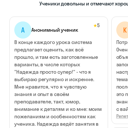
Ученики довольны и отмечают хорош
5
★
А
К
Анонимный ученик
В конце каждого урока система
Потр
предлагает оценить, как всё
Очен
прошло, и там есть заготовленные
объя
варианты, в числе которых
запо
"Надежда просто супер!" - что я
наст
выбираю регулярно и искренне.
тема
Мне нравится, что я чувствую
посл
знания и опыт в своём
это 
преподавателе, такт, юмор,
знан
внимание к деталям и ко мне: моим
с ва
пожеланиям и особенностям как
Репе
ученика. Надежда ведёт занятия в