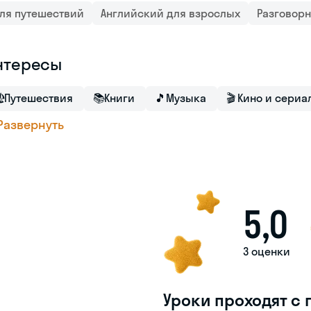
ля путешествий
Английский для взрослых
Разговор
нтересы

Путешествия
📚
Книги
🎵
Музыка
🎬
Кино и сериа
Развернуть
5,0
3 оценки
Уроки проходят с 