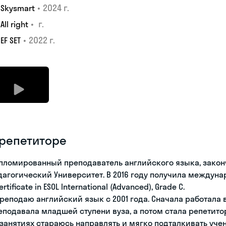
•
2024 г.
Skysmart
•
г.
All right
•
2022 г.
EF SET
 репетиторе
пломированный преподаватель английского языка, закон
дагогический Университет. В 2016 году получила междуна
ertificate in ESOL International (Advanced), Grade C.
преподаю английский язык с 2001 года. Сначала работала 
еподавала младшей ступени вуза, а потом стала репетито
 занятиях стараюсь направлять и мягко подталкивать уче