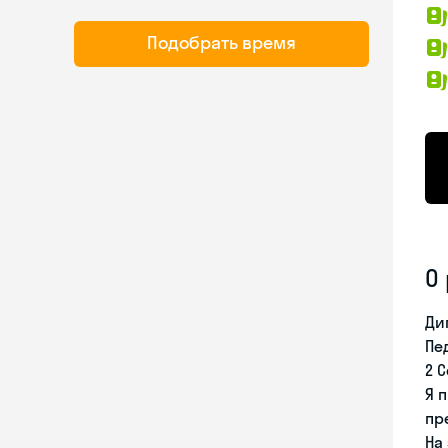
Подобрать время
О
Ди
Пе
2 C
Я 
пр
На