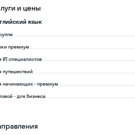
слуги и цены
глийский язык
группе
оки премиум
я ИТ-специалистов
я путешествий
я начинающих - премиум
ловой - для бизнеса
аправления