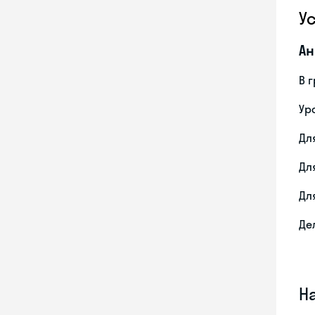
У
Ан
В 
Ур
Дл
Дл
Дл
Де
Н