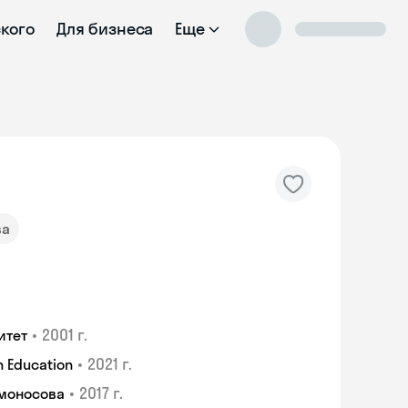
ского
Для бизнеса
Еще
ва
•
2001 г.
итет
•
2021 г.
 Education
•
2017 г.
омоносова